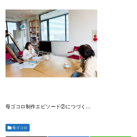
母ゴコロ制作エピソード②につづく…
母ゴコロ