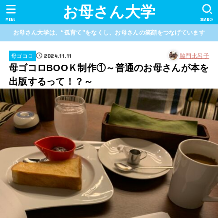
お母さん大学
MENU
SEARCH
お母さん大学は、“孤育て”をなくし、お母さんの笑顔をつなげています
2024.11.11
脇門比呂子
母ゴコロ
母ゴコロBOOＫ制作①～普通のお母さんが本を
出版するって！？～