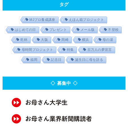
タグ
MJプロ養成講座
えほん箱プロジェクト
はじめての日
プレゼント
メール版
不登校
乾杯
大阪
岡崎
横浜
母の湯
母時間プロジェクト
特集
百万人の夢宣言
福岡
記念日
誕生日に母を語る
◇ 募集中 ◇