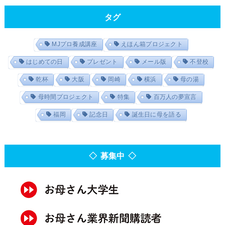
タグ
MJプロ養成講座
えほん箱プロジェクト
はじめての日
プレゼント
メール版
不登校
乾杯
大阪
岡崎
横浜
母の湯
母時間プロジェクト
特集
百万人の夢宣言
福岡
記念日
誕生日に母を語る
◇ 募集中 ◇