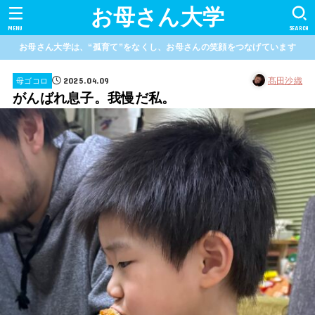
お母さん大学
MENU
SEARCH
お母さん大学は、“孤育て”をなくし、お母さんの笑顔をつなげています
2025.04.09
髙田沙織
母ゴコロ
がんばれ息子。我慢だ私。