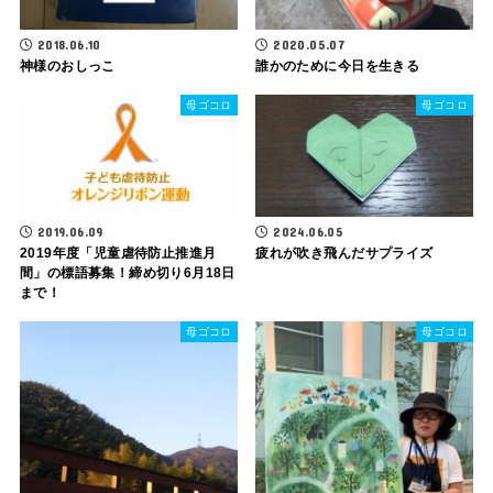
2018.06.10
2020.05.07
神様のおしっこ
誰かのために今日を生きる
母ゴコロ
母ゴコロ
2019.06.09
2024.06.05
2019年度「児童虐待防止推進月
疲れが吹き飛んだサプライズ
間」の標語募集！締め切り6月18日
まで！
母ゴコロ
母ゴコロ