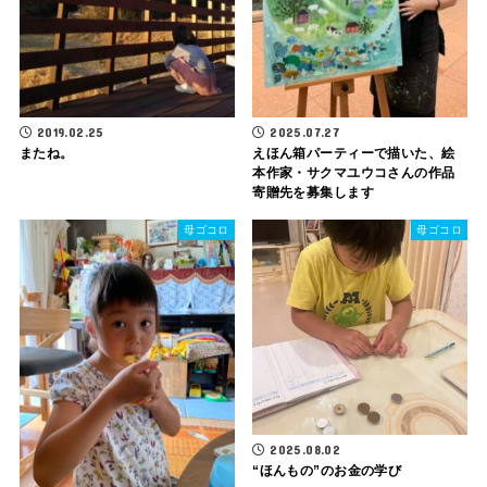
2019.02.25
2025.07.27
またね。
えほん箱パーティーで描いた、絵
本作家・サクマユウコさんの作品
寄贈先を募集します
母ゴコロ
母ゴコロ
2025.08.02
“ほんもの”のお金の学び