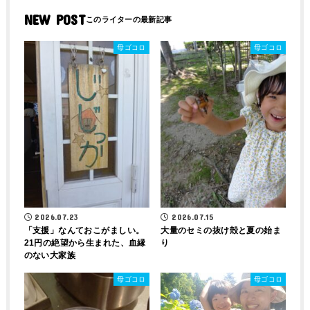
NEW POST
母ゴコロ
母ゴコロ
2026.07.23
2026.07.15
「支援」なんておこがましい。
大量のセミの抜け殻と夏の始ま
21円の絶望から生まれた、血縁
り
のない大家族
母ゴコロ
母ゴコロ