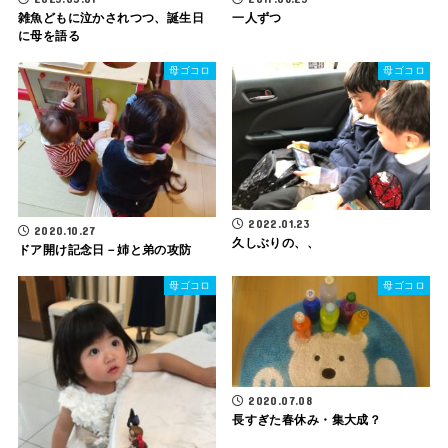
雑魚どもに泣かされつつ、誕生日
一人ずつ
に母を語る
母ゴコロ
母ゴコロ
2022.01.23
2020.10.27
久しぶりの、、
ドア開け記念日－姉と弟の攻防
母ゴコロ
母ゴコロ
2020.07.08
長すぎた春休み・集大成？