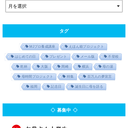
タグ
MJプロ養成講座
えほん箱プロジェクト
はじめての日
プレゼント
メール版
不登校
乾杯
大阪
岡崎
横浜
母の湯
母時間プロジェクト
特集
百万人の夢宣言
福岡
記念日
誕生日に母を語る
◇ 募集中 ◇