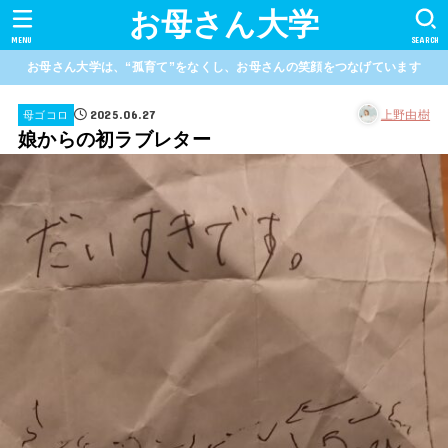
お母さん大学
MENU
SEARCH
お母さん大学は、“孤育て”をなくし、お母さんの笑顔をつなげています
2025.06.27
上野由樹
母ゴコロ
娘からの初ラブレター