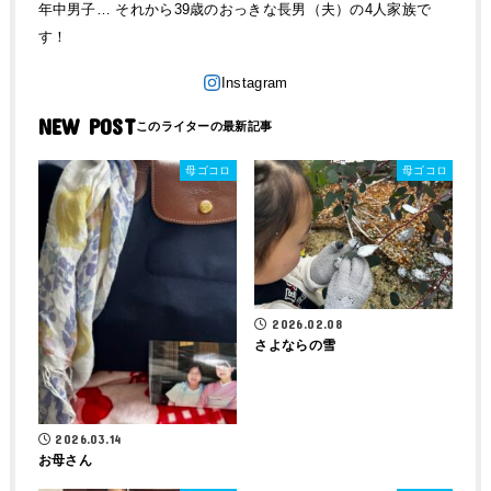
年中男子… それから39歳のおっきな長男（夫）の4人家族で
す！
NEW POST
母ゴコロ
母ゴコロ
2026.02.08
さよならの雪
2026.03.14
お母さん