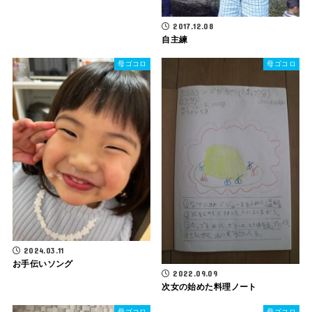
2017.12.08
自主練
母ゴコロ
母ゴコロ
2024.03.11
お手伝いソング
2022.09.09
次女の始めた料理ノート
母ゴコロ
母ゴコロ