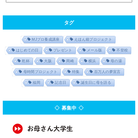
タグ
MJプロ養成講座
えほん箱プロジェクト
はじめての日
プレゼント
メール版
不登校
乾杯
大阪
岡崎
横浜
母の湯
母時間プロジェクト
特集
百万人の夢宣言
福岡
記念日
誕生日に母を語る
◇ 募集中 ◇