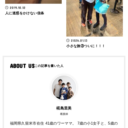
2019.10.12
人に迷惑をかけない信条
2026.01.13
小さな旅③ついに！！！
ABOUT US
椛島里美
看護師
福岡県久留米市在住 41歳のワーママ。 7歳の小1女子と、5歳の