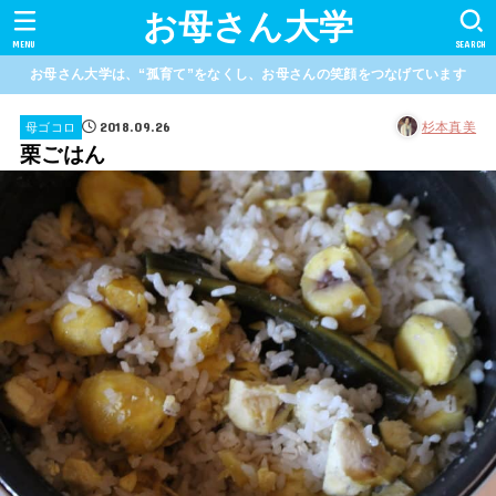
お母さん大学
MENU
SEARCH
お母さん大学は、“孤育て”をなくし、お母さんの笑顔をつなげています
2018.09.26
杉本真美
母ゴコロ
栗ごはん