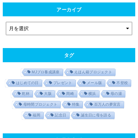
アーカイブ
タグ
MJプロ養成講座
えほん箱プロジェクト
はじめての日
プレゼント
メール版
不登校
乾杯
大阪
岡崎
横浜
母の湯
母時間プロジェクト
特集
百万人の夢宣言
福岡
記念日
誕生日に母を語る