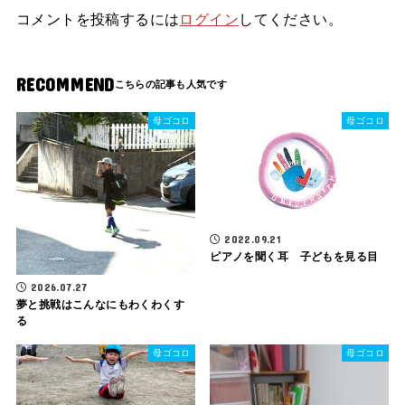
コメントを投稿するには
ログイン
してください。
RECOMMEND
母ゴコロ
母ゴコロ
2022.09.21
ピアノを聞く耳 子どもを見る目
2026.07.27
夢と挑戦はこんなにもわくわくす
る
母ゴコロ
母ゴコロ