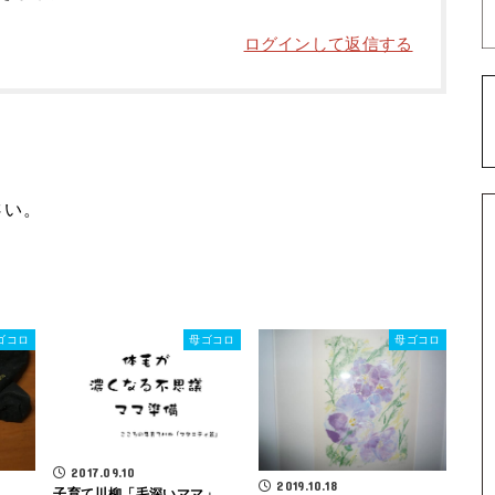
ログインして返信する
さい。
ゴコロ
母ゴコロ
母ゴコロ
2017.09.10
2019.10.18
子育て川柳「毛深いママ」