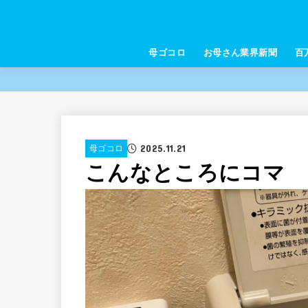
母ゴコロ
お母さん業界新聞
百
2025.11.21
母ゴコロ
こんなところにコマ