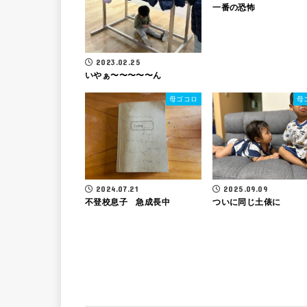
一番の恐怖
2023.02.25
いやぁ〜〜〜〜〜ん
母ゴコロ
母
2024.07.21
2025.09.09
不登校息子 急成長中
ついに同じ土俵に