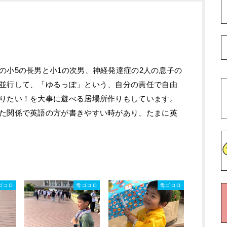
の小5の長男と小1の次男、神経発達症の2人の息子の
並行して、「ゆるっぽ」という、自分の責任で自由
りたい！を大事に遊べる居場所作りもしています。
た関係で英語の方が書きやすい時があり、たまに英
ゴコロ
母ゴコロ
母ゴコロ