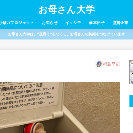
お母さん大学
万母力プロジェクト
お知らせ
イクシモ
藤本裕子
協賛企業
お母さん大学は、“孤育て”をなくし、お母さんの笑顔をつなげています
福島早紀