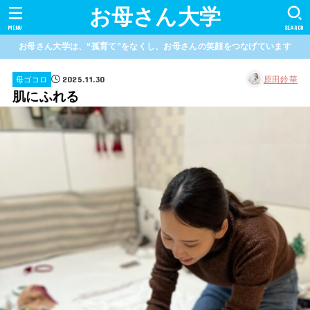
お母さん大学
MENU
SEARCH
お母さん大学は、“孤育て”をなくし、お母さんの笑顔をつなげています
2025.11.30
原田鈴華
母ゴコロ
肌にふれる