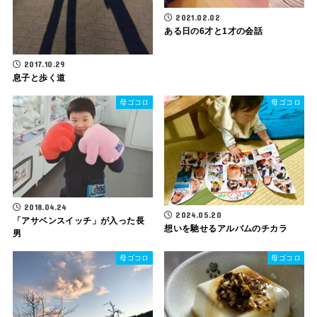
2021.02.02
ある日の6才と1才の会話
2017.10.29
息子と歩く道
母ゴコロ
母ゴコロ
2018.04.24
2024.05.20
「アサベンスイッチ」が入った長
想いを馳せるアルバムのチカラ
男
母ゴコロ
母ゴコロ