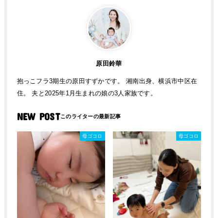
原田鈴華
抱っこフラ3期生の原田すずかです。 湘南出身、横浜市中区在
住。 夫と2025年1月生まれの娘の3人家族です。
NEW POST
母ゴコロ
母ゴコロ