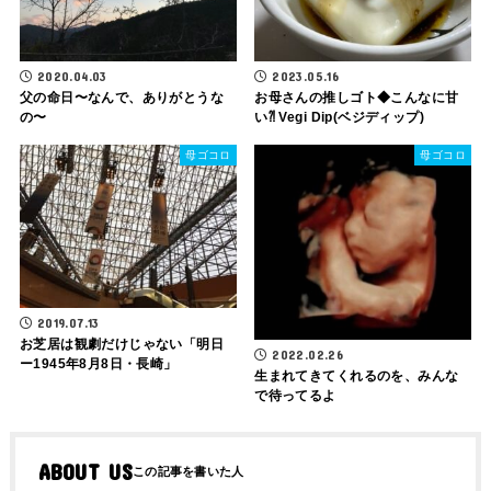
2020.04.03
2023.05.16
父の命日〜なんで、ありがとうな
お母さんの推しゴト◆こんなに甘
の〜
い⁈ Vegi Dip(ベジディップ)
母ゴコロ
母ゴコロ
2019.07.13
お芝居は観劇だけじゃない「明日
2022.02.26
ー1945年8月8日・長崎」
生まれてきてくれるのを、みんな
で待ってるよ
ABOUT US