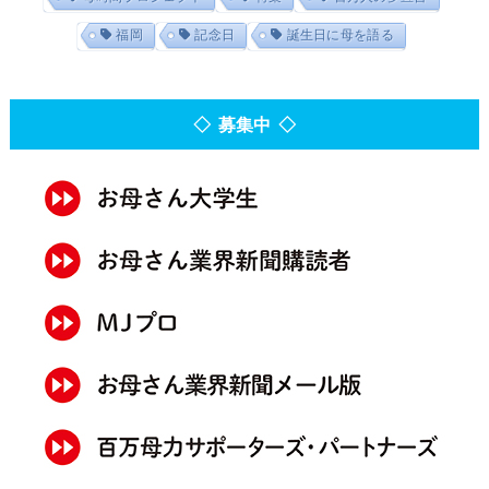
福岡
記念日
誕生日に母を語る
◇ 募集中 ◇