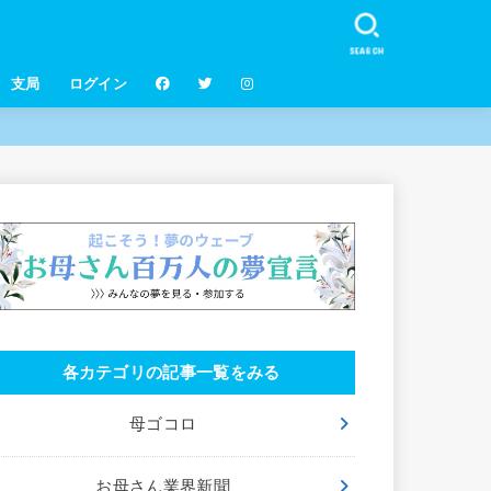
SEARCH
支局
ログイン
各カテゴリの記事一覧をみる
母ゴコロ
お母さん業界新聞