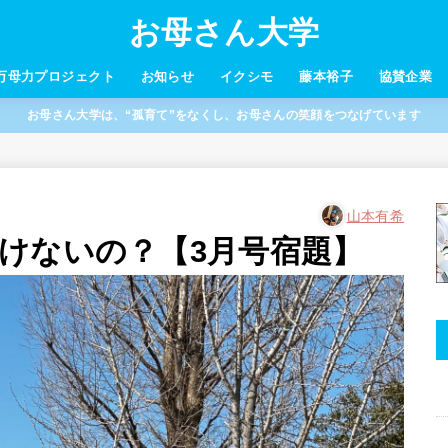
お母さん大学
万母力プロジェクト
お知らせ
イクシモ
藤本裕子
協賛企業
お母さん大学は、“孤育て”をなくし、お母さんの笑顔をつなげています
山本有希
けないの？【3月号宿題】