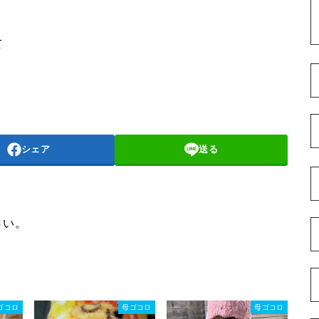
て
。
シェア
送る
さい。
ゴコロ
母ゴコロ
母ゴコロ