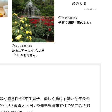
2017.10.26
子育て川柳「頬のシミ」
2020.07.05
たまこアーカイブvol.6
「100%お母さん」
旺盛な飽き性の2年生息子、優しく負けず嫌いな年長の
生活 / 義母と同居 / 愛知県豊田市在住で第二の故郷