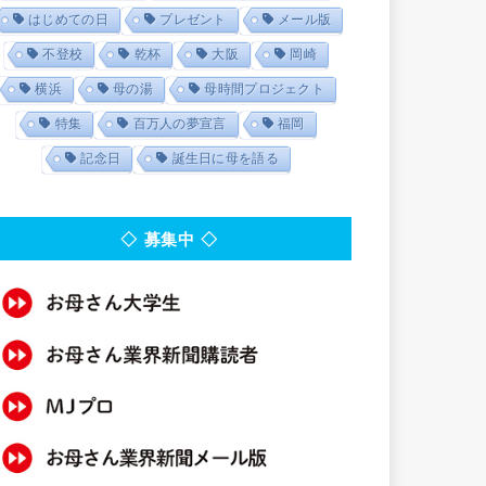
はじめての日
プレゼント
メール版
不登校
乾杯
大阪
岡崎
横浜
母の湯
母時間プロジェクト
特集
百万人の夢宣言
福岡
記念日
誕生日に母を語る
◇ 募集中 ◇