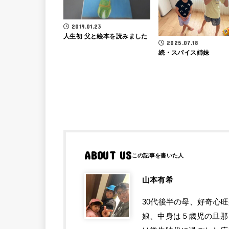
2019.01.23
人生初 父と絵本を読みました
2025.07.18
続・スパイス姉妹
ABOUT US
山本有希
30代後半の母、好奇心
娘、中身は５歳児の旦那と