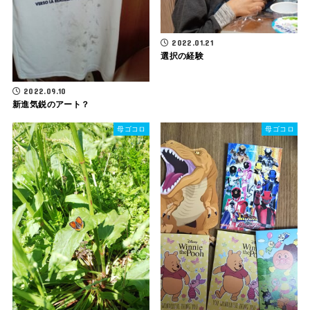
2022.01.21
選択の経験
2022.09.10
新進気鋭のアート？
母ゴコロ
母ゴコロ