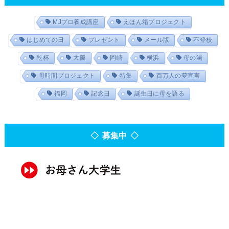
MJプロ養成講座
えほん箱プロジェクト
はじめての日
プレゼント
メール版
不登校
乾杯
大阪
岡崎
横浜
母の湯
母時間プロジェクト
特集
百万人の夢宣言
福岡
記念日
誕生日に母を語る
◇ 募集中 ◇