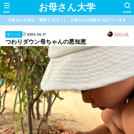
お母さん大学
MENU
SEARCH
お母さん大学は、“孤育て”をなくし、お母さんの笑顔をつなげています
2026.06.17
髙田沙織
母ゴコロ
つわりダウン母ちゃんの悪知恵