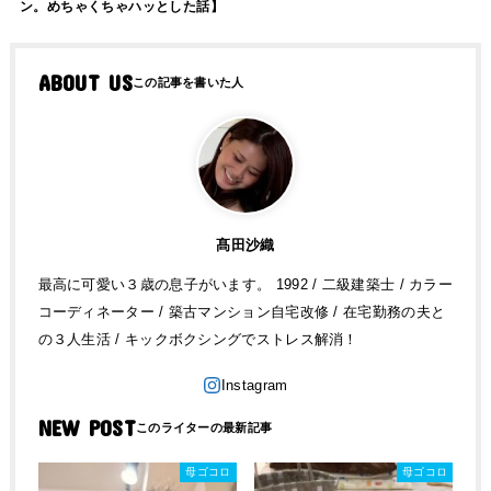
ン。めちゃくちゃハッとした話】
ABOUT US
髙田沙織
最高に可愛い３歳の息子がいます。 1992 / 二級建築士 / カラー
コーディネーター / 築古マンション自宅改修 / 在宅勤務の夫と
の３人生活 / キックボクシングでストレス解消！
NEW POST
母ゴコロ
母ゴコロ