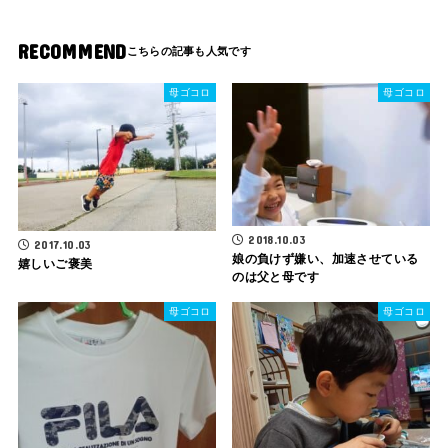
RECOMMEND
母ゴコロ
母ゴコロ
2018.10.03
2017.10.03
娘の負けず嫌い、加速させている
嬉しいご褒美
のは父と母です
母ゴコロ
母ゴコロ