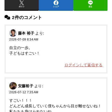
ポスト
シェア
送る
2件のコメント
藤本 裕子
より:
2026-07-09 8:34 AM
自立の一歩。
子どもはすごい！
ログインして返信する
安藤裕子
より:
2026-07-12 7:35 AM
すごい！！！
どんどん成長していく僕ちゃんから目が離せないね！
私たちも負けられないね。