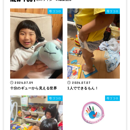
母ゴコロ
母ゴコロ
2026.07.09
2026.07.07
十分のギューから見える世界
1人でできるもん！
母ゴコロ
母ゴコロ