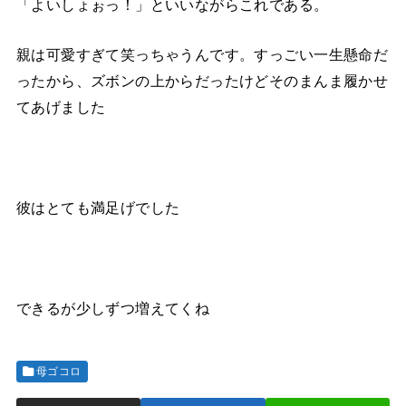
「よいしょぉっ！」といいながらこれである。
親は可愛すぎて笑っちゃうんです。すっごい一生懸命だ
ったから、ズボンの上からだったけどそのまんま履かせ
てあげました
彼はとても満足げでした
できるが少しずつ増えてくね
母ゴコロ