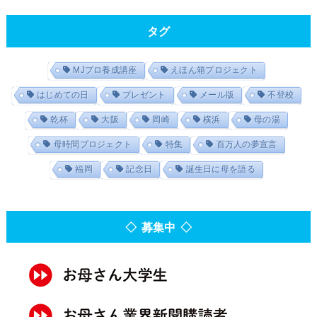
タグ
MJプロ養成講座
えほん箱プロジェクト
はじめての日
プレゼント
メール版
不登校
乾杯
大阪
岡崎
横浜
母の湯
母時間プロジェクト
特集
百万人の夢宣言
福岡
記念日
誕生日に母を語る
◇ 募集中 ◇