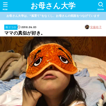
お母さん大学
MENU
SEARCH
お母さん大学は、“孤育て”をなくし、お母さんの笑顔をつなげています
2018.06.03
安藤裕子
母ゴコロ
ママの真似が好き。