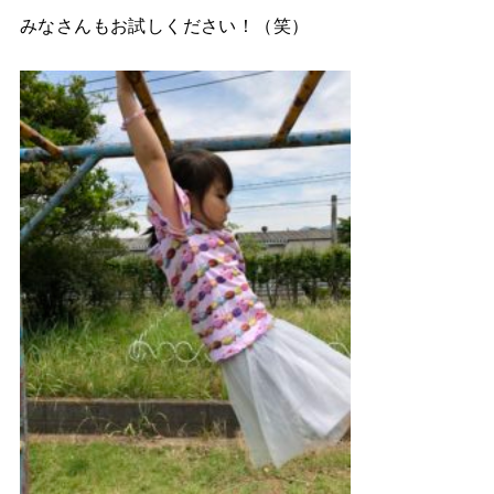
みなさんもお試しください！（笑）