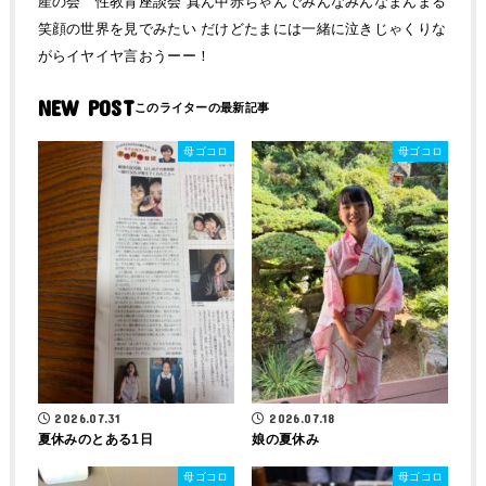
産の会 性教育座談会 真ん中赤ちゃんでみんなみんなまんまる
笑顔の世界を見でみたい だけどたまには一緒に泣きじゃくりな
がらイヤイヤ言おうーー！
NEW POST
母ゴコロ
母ゴコロ
2026.07.31
2026.07.18
夏休みのとある1日
娘の夏休み
母ゴコロ
母ゴコロ