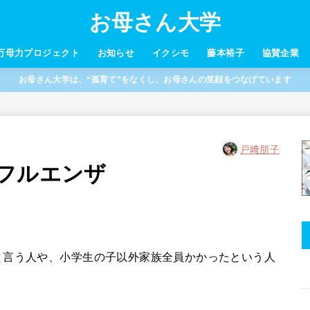
お母さん大学
万母力プロジェクト
お知らせ
イクシモ
藤本裕子
協賛企業
お母さん大学は、“孤育て”をなくし、お母さんの笑顔をつなげています
戸﨑朋子
ンフルエンザ
と言う人や、小学生の子以外家族全員かかったという人