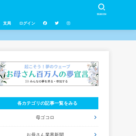
SEARCH
支局
ログイン
各カテゴリの記事一覧をみる
母ゴコロ
お母さん業界新聞