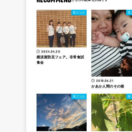
母ゴコロ
母
2024.04.20
横須賀防災フェア。非常食試
食会
2018.06.21
かあか人間のその後
母ゴコロ
母