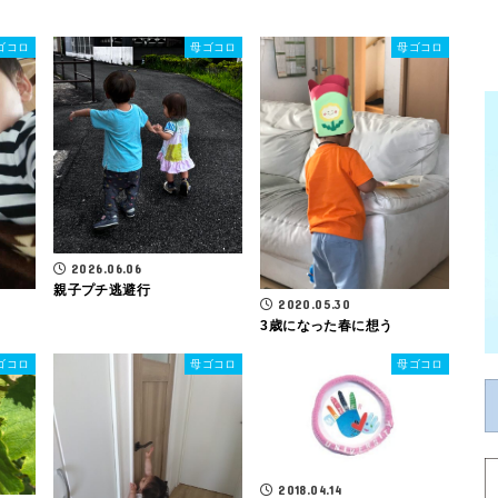
ゴコロ
母ゴコロ
母ゴコロ
2026.06.06
親子プチ逃避行
2020.05.30
3歳になった春に想う
ゴコロ
母ゴコロ
母ゴコロ
2018.04.14