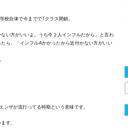
、学校自体で今までで7クラス閉鎖。
かない方がいいよ。うち今２人インフルだから」と言わ
ったら、「インフルAかかったから近付かない方がいい
。
ルエンザが流行ってる時期という意味です。
います。