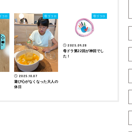
ゴコロ
母ゴコロ
母ゴコロ
2025.09.28
母ドラ第22回が神回でし
た！
2025.10.07
遊び心がなくなった大人の
休日