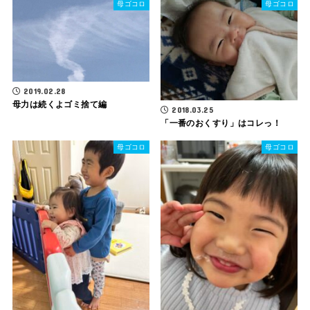
母ゴコロ
母ゴコロ
2019.02.28
母力は続くよゴミ捨て編
2018.03.25
「一番のおくすり」はコレっ！
母ゴコロ
母ゴコロ