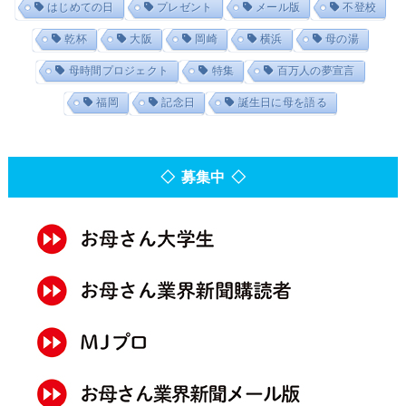
はじめての日
プレゼント
メール版
不登校
乾杯
大阪
岡崎
横浜
母の湯
母時間プロジェクト
特集
百万人の夢宣言
福岡
記念日
誕生日に母を語る
◇ 募集中 ◇