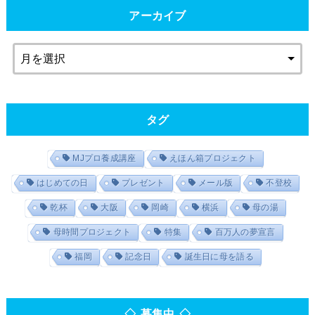
アーカイブ
タグ
MJプロ養成講座
えほん箱プロジェクト
はじめての日
プレゼント
メール版
不登校
乾杯
大阪
岡崎
横浜
母の湯
母時間プロジェクト
特集
百万人の夢宣言
福岡
記念日
誕生日に母を語る
◇ 募集中 ◇