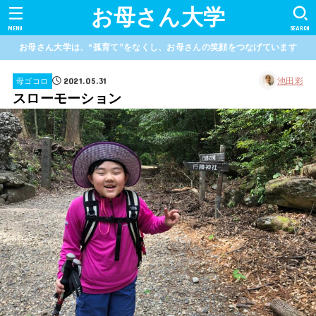
お母さん大学
MENU
SEARCH
お母さん大学は、“孤育て”をなくし、お母さんの笑顔をつなげています
2021.05.31
池田彩
母ゴコロ
スローモーション