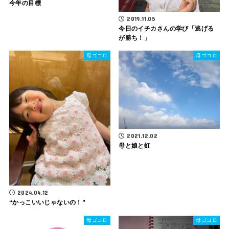
今年の目標
2019.11.05
今日のイチカさんの学び「逃げる
が勝ち！」
母ゴコロ
母ゴコロ
2021.12.02
母と娘と虹
2024.04.12
“かっこいいじゃないの！”
母ゴコロ
母ゴコロ