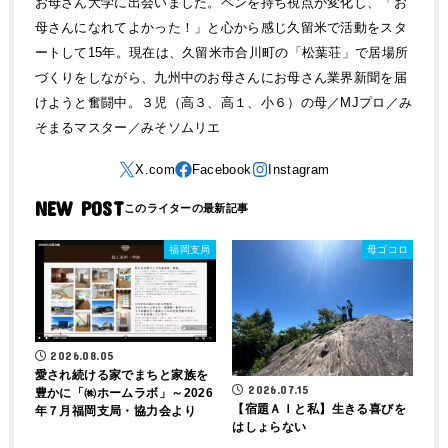
お母さん大学に出会いました。ペンを持ち視点が変化し、「お
母さんになれてよかった！」と心から感じ久留米で活動をスタ
ートして15年。現在は、久留米市合川町の「松葉荘」で居場所
づくりをしながら、九州中のお母さんにお母さん業界新聞を届
けようと奮闘中。３児（高３、高１、小６）の母／MJプロ／み
そまるマスター／みそソムリエ
NEW POST
福岡支局
母ゴコロ
2026.08.05
愛され続ける家でまちと家族を
2026.07.15
豊かに「㈱ホームラボ」～2026
【宿題ＡＩと私】生きる喜びを
年７月福岡支局・協力会より
はしょらない