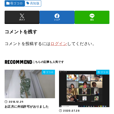
母ゴコロ
高知版
ポスト
シェア
送る
コメントを残す
コメントを投稿するには
ログイン
してください。
RECOMMEND
母ゴコロ
母ゴコロ
2018.12.29
お正月に外泊許可がおりました
2020.07.28