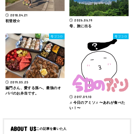
2018.04.21
2026.06.19
初登校☆
母、旅に出る
母ゴコロ
母ゴコロ
2019.05.25
脇門さん、愛する孫へ、最強のオ
ババのお弁当です。
2017.09.10
♬今日のアミソ♬〜あれが食べた
い！〜
ABOUT US