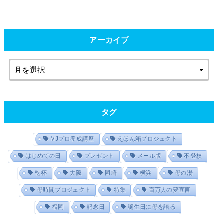
アーカイブ
タグ
MJプロ養成講座
えほん箱プロジェクト
はじめての日
プレゼント
メール版
不登校
乾杯
大阪
岡崎
横浜
母の湯
母時間プロジェクト
特集
百万人の夢宣言
福岡
記念日
誕生日に母を語る