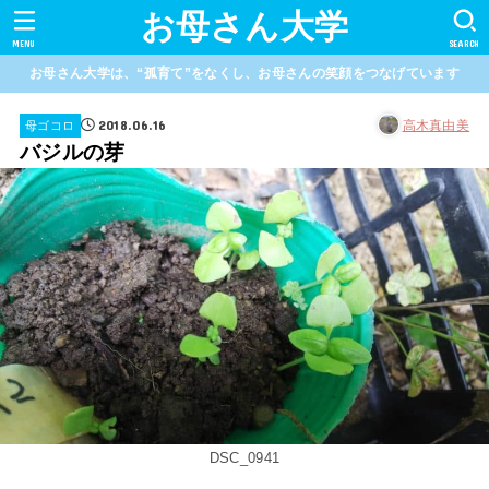
お母さん大学
MENU
SEARCH
お母さん大学は、“孤育て”をなくし、お母さんの笑顔をつなげています
2018.06.16
高木真由美
母ゴコロ
バジルの芽
DSC_0941