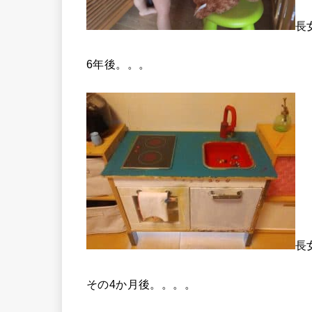
長
6年後。。。
長
その4か月後。。。。