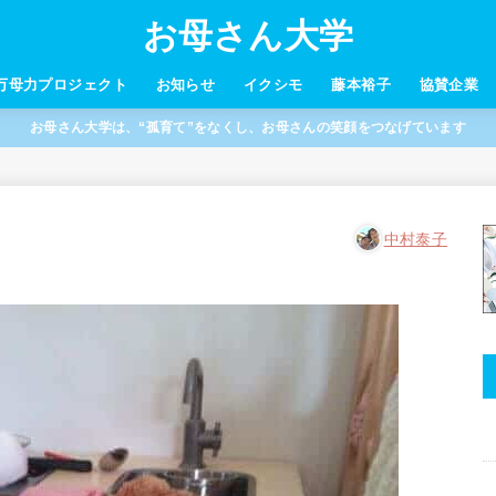
お母さん大学
万母力プロジェクト
お知らせ
イクシモ
藤本裕子
協賛企業
お母さん大学は、“孤育て”をなくし、お母さんの笑顔をつなげています
中村泰子