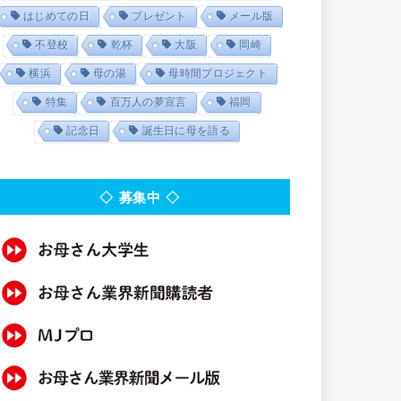
はじめての日
プレゼント
メール版
不登校
乾杯
大阪
岡崎
横浜
母の湯
母時間プロジェクト
特集
百万人の夢宣言
福岡
記念日
誕生日に母を語る
◇ 募集中 ◇