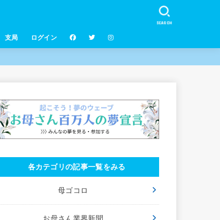
SEARCH
支局
ログイン
各カテゴリの記事一覧をみる
母ゴコロ
お母さん業界新聞