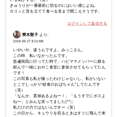
きゅうりが一番最初に切るのにはいい感じよね。
カリッと音を立てて食べる音まで聞こえそうです。
ログインして返信する
齊木聖子
より:
2018-09-27 8:10 AM
いやいや、違うんですよ。みっこさん。
この時、私いなかったんです。
急遽病院に行ってた時で、ハピママメンバーに娘を
頼んで一緒におやこ食堂に参加させてもらってたん
です！
この写真も私が撮ったわけじゃないし、私がいない
とこでしっかり“給食のおばちゃん”してたんです
（笑）
「なんか、貫禄あるよねー！」「もうすでにボスよ
ねー」とみんな笑ってました(^^;;
私だけの力ではないんですー（笑）
この日から、キュウリを切るときはすぐに飛んで来