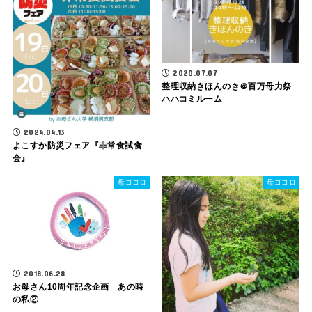
2020.07.07
整理収納きほんのき＠百万母力祭
ハハコミルーム
2024.04.13
よこすか防災フェア『非常食試食
会』
母ゴコロ
母ゴコロ
2018.06.28
お母さん10周年記念企画 あの時
の私②