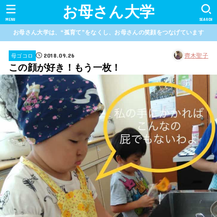
お母さん大学
MENU
SEARCH
お母さん大学は、“孤育て”をなくし、お母さんの笑顔をつなげています
2018.09.26
齊木聖子
母ゴコロ
この顔が好き！もう一枚！