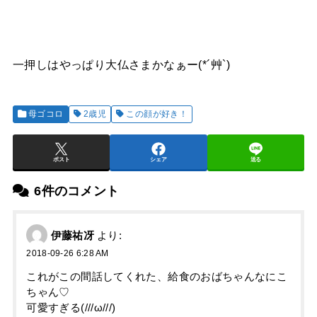
一押しはやっぱり大仏さまかなぁー(*´艸`)
母ゴコロ
2歳児
この顔が好き！
ポスト
シェア
送る
6件のコメント
伊藤祐冴
より:
2018-09-26 6:28 AM
これがこの間話してくれた、給食のおばちゃんなにこ
ちゃん♡
可愛すぎる(///ω///)