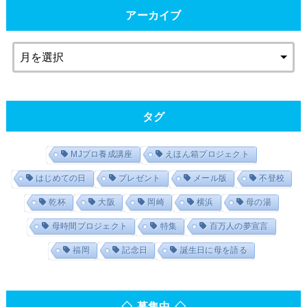
アーカイブ
タグ
MJプロ養成講座
えほん箱プロジェクト
はじめての日
プレゼント
メール版
不登校
乾杯
大阪
岡崎
横浜
母の湯
母時間プロジェクト
特集
百万人の夢宣言
福岡
記念日
誕生日に母を語る
◇ 募集中 ◇