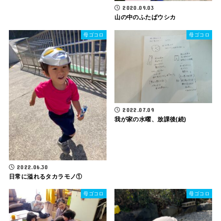
2020.09.03
山の中のふたばウシカ
母ゴコロ
母ゴコロ
2022.07.09
我が家の水曜、放課後(続)
2022.06.30
日常に溢れるタカラモノ①
母ゴコロ
母ゴコロ