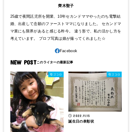
齊木聖子
25歳で夜間託児所を開業、10年セカンドママやったのち電撃結
婚、出産して念願のファーストママになりました。 セカンドマ
マ業にも限界があると感じる昨今。 違う形で、私の活かし方を
考えています。 プロフ写真は娘が撮ってくれました☆
NEW POST
母ゴコロ
母ゴコロ
2022.11.15
誕生日の表彰状