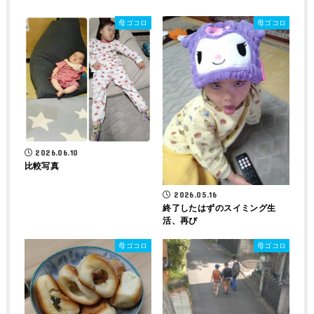
母ゴコロ
母ゴコロ
2026.06.10
比較写真
2026.05.16
終了したはずのスイミング生
活、再び
母ゴコロ
母ゴコロ