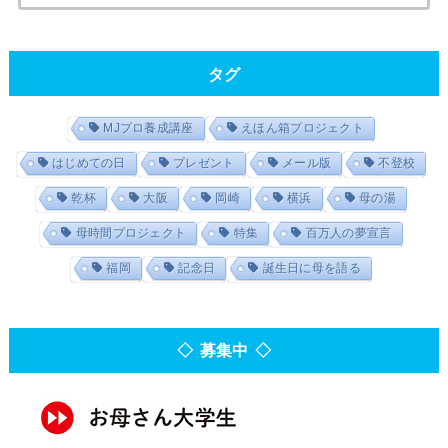
タグ
MJプロ養成講座
えほん箱プロジェクト
はじめての日
プレゼント
メール版
不登校
乾杯
大阪
岡崎
横浜
母の湯
母時間プロジェクト
特集
百万人の夢宣言
福岡
記念日
誕生日に母を語る
◇ 募集中 ◇