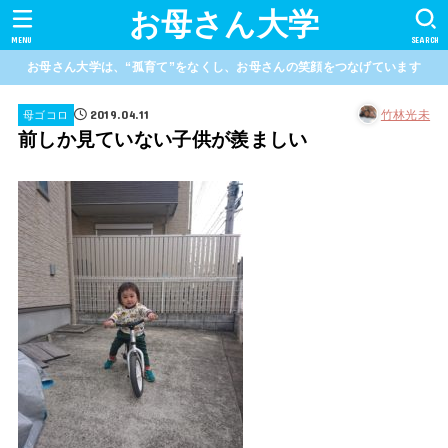
お母さん大学
MENU
SEARCH
お母さん大学は、“孤育て”をなくし、お母さんの笑顔をつなげています
2019.04.11
竹林光未
母ゴコロ
前しか見ていない子供が羨ましい