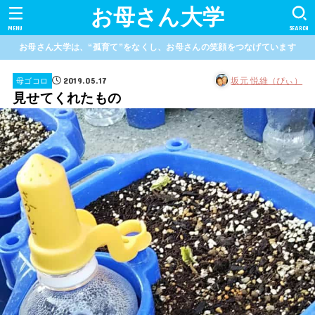
お母さん大学
MENU
SEARCH
お母さん大学は、“孤育て”をなくし、お母さんの笑顔をつなげています
2019.05.17
坂元 悦維（ぴぃ）
母ゴコロ
見せてくれたもの