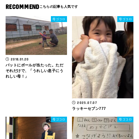
RECOMMEND
母ゴコロ
母ゴコロ
2018.01.20
バットにボールが当たった。ただ
それだけで、「うれしい息子にう
れしい母！」
2025.07.07
ラッキーセブン777
母ゴコロ
母ゴコロ