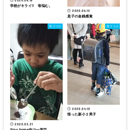
2020.06.18
学校がキライ!! 母悩む。
2020.06.12
息子の金銭感覚
母ゴコロ
母ゴコロ
2020.04.10
悟った新小２男子
2020.05.21
Stay home中は一苦労