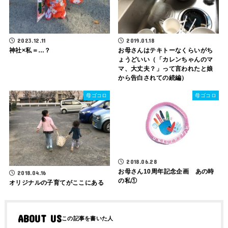
2023.12.11
2019.01.18
神社×私＝…？
お母さんはテキトーなくらいがち
ょうどいい（「カレンちゃんのマ
マ、大丈夫？」って言われたと娘
から告白されての続編）
母ゴコロ
母ゴコロ
2018.06.28
お母さん10周年記念企画 あの時
2018.04.16
の私①
オリジナルの子育てがここにある
ABOUT US