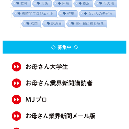
乾杯
大阪
岡崎
横浜
母の湯
母時間プロジェクト
特集
百万人の夢宣言
福岡
記念日
誕生日に母を語る
◇ 募集中 ◇