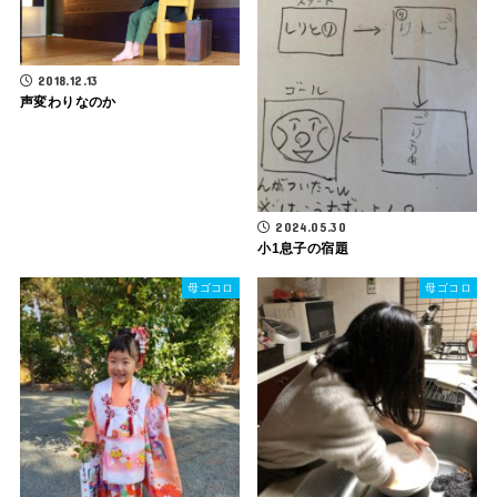
2018.12.13
声変わりなのか
2024.05.30
小1息子の宿題
母ゴコロ
母ゴコロ