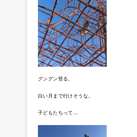
グングン登る。
白い月まで行けそうな。
子どもたちって…