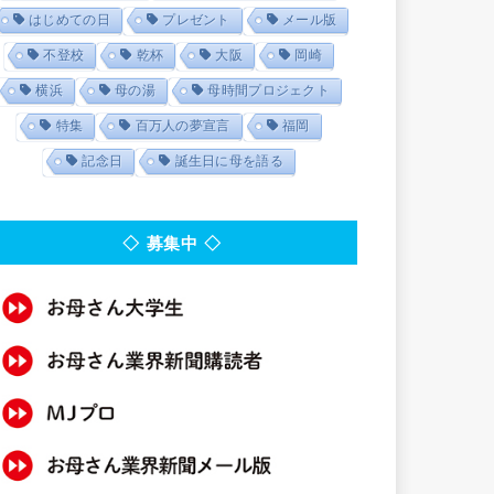
はじめての日
プレゼント
メール版
不登校
乾杯
大阪
岡崎
横浜
母の湯
母時間プロジェクト
特集
百万人の夢宣言
福岡
記念日
誕生日に母を語る
◇ 募集中 ◇