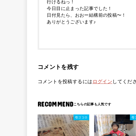
行けるねっ！
今日目に止まった記事でした！
日付見たら、おおー結構前の投稿〜！
ありがとうございます♪
コメントを残す
コメントを投稿するには
ログイン
してくだ
RECOMMEND
母ゴコロ
母