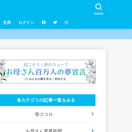
SEARCH
支局
ログイン
各カテゴリの記事一覧をみる
母ゴコロ
お母さん業界新聞