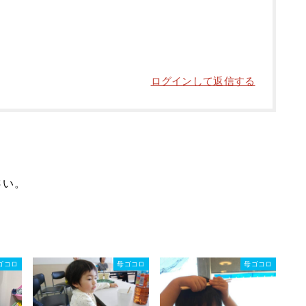
ログインして返信する
さい。
ゴコロ
母ゴコロ
母ゴコロ