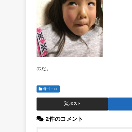
のだ。
母ゴコロ
ポスト
2件のコメント