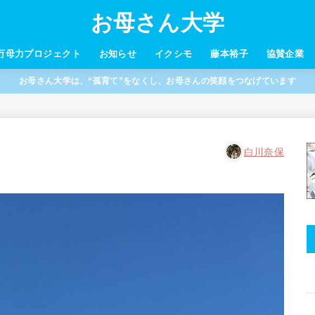
お母さん大学
万母力プロジェクト
お知らせ
イクシモ
藤本裕子
協賛企業
お母さん大学は、“孤育て”をなくし、お母さんの笑顔をつなげています
白川奈保