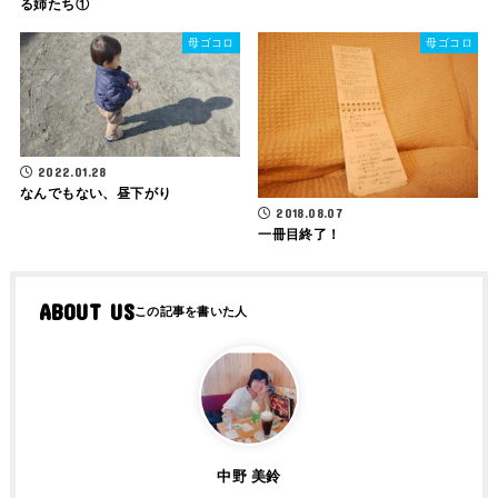
る姉たち①
母ゴコロ
母ゴコロ
2022.01.28
なんでもない、昼下がり
2018.08.07
一冊目終了！
ABOUT US
中野 美鈴