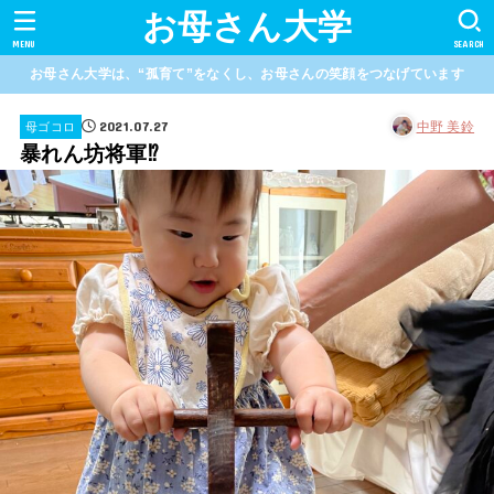
お母さん大学
MENU
SEARCH
お母さん大学は、“孤育て”をなくし、お母さんの笑顔をつなげています
2021.07.27
中野 美鈴
母ゴコロ
暴れん坊将軍⁉︎