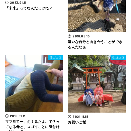
2023.01.11
「未来」ってなんだっけね？
2018.05.15
嫌いな自分と向き合うことができ
るんだなぁ…
母ゴコロ
母ゴコロ
2019.01.11
2021.11.15
ママ見てー、え？見たよ。で？っ
お祝いご飯
てなる母と、スゴイことに気付け