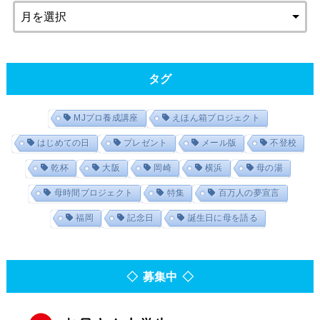
タグ
MJプロ養成講座
えほん箱プロジェクト
はじめての日
プレゼント
メール版
不登校
乾杯
大阪
岡崎
横浜
母の湯
母時間プロジェクト
特集
百万人の夢宣言
福岡
記念日
誕生日に母を語る
◇ 募集中 ◇