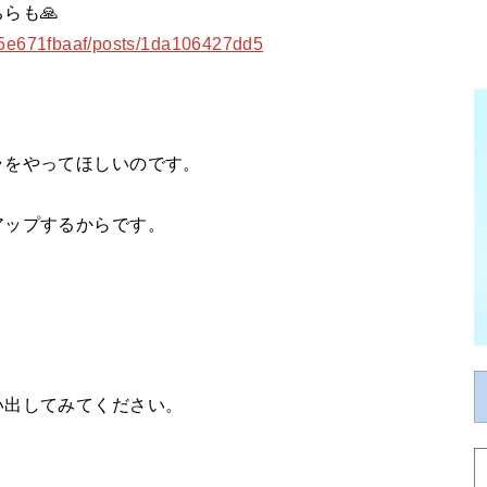
らも🙏
135e671fbaaf/posts/1da106427dd5
ラをやってほしいのです。
アップするからです。
い出してみてください。