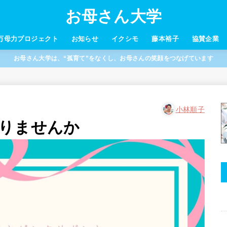
お母さん大学
万母力プロジェクト
お知らせ
イクシモ
藤本裕子
協賛企業
お母さん大学は、“孤育て”をなくし、お母さんの笑顔をつなげています
小林順子
りませんか