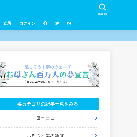
SEARCH
支局
ログイン
各カテゴリの記事一覧をみる
母ゴコロ
お母さん業界新聞