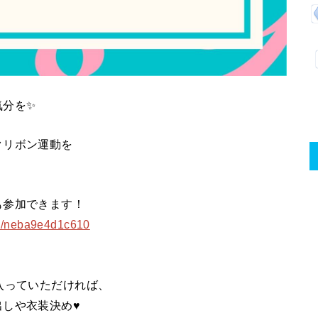
気分を✨
クリボン運動を
も参加できます！
/n/neba9e4d1c610
入っていただければ、
しや衣装決め♥