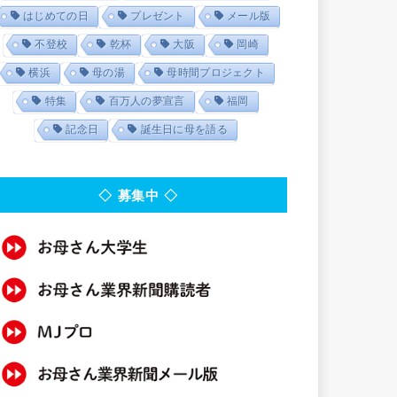
はじめての日
プレゼント
メール版
不登校
乾杯
大阪
岡崎
横浜
母の湯
母時間プロジェクト
特集
百万人の夢宣言
福岡
記念日
誕生日に母を語る
◇ 募集中 ◇