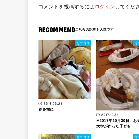
コメントを投稿するには
ログイン
してくだ
RECOMMEND
母ゴコロ
母
2018.02.21
春を前に
2017.10.31
✴2017年10月30日 
大学が作った子ども
母ゴコロ
母