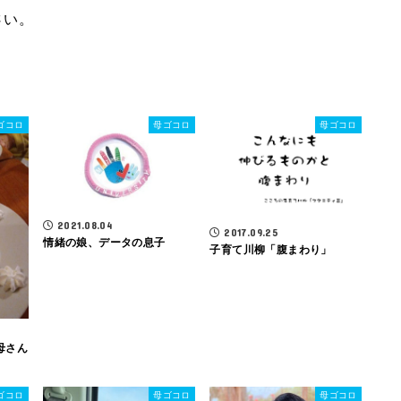
さい。
ゴコロ
母ゴコロ
母ゴコロ
2021.08.04
2017.09.25
情緒の娘、データの息子
子育て川柳「腹まわり」
お母さん
ゴコロ
母ゴコロ
母ゴコロ