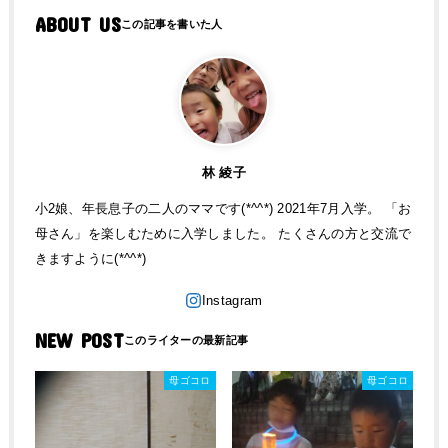
ABOUT US
林 綾子
小2娘、年長息子の二人のママです(*^^*) 2021年7月入学。 「お
母さん」を楽しむために入学しました。 たくさんの方と交流で
きますように(*^^*)
NEW POST
母ゴコロ
母ゴコロ