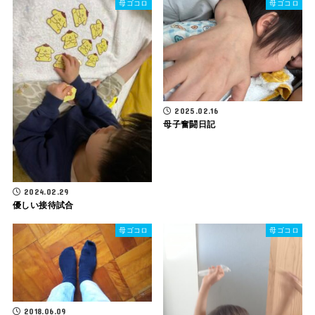
母ゴコロ
母ゴコロ
2025.02.16
母子奮闘日記
2024.02.29
優しい接待試合
母ゴコロ
母ゴコロ
2018.06.09