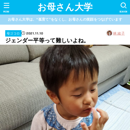
お母さん大学
MENU
SEARCH
お母さん大学は、“孤育て”をなくし、お母さんの笑顔をつなげています
2021.11.10
林 綾子
母ゴコロ
ジェンダー平等って難しいよね。