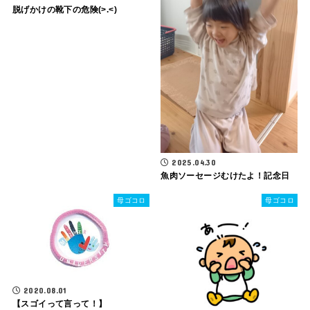
脱げかけの靴下の危険(>.<)
2025.04.30
魚肉ソーセージむけたよ！記念日
母ゴコロ
母ゴコロ
2020.08.01
【スゴイって言って！】