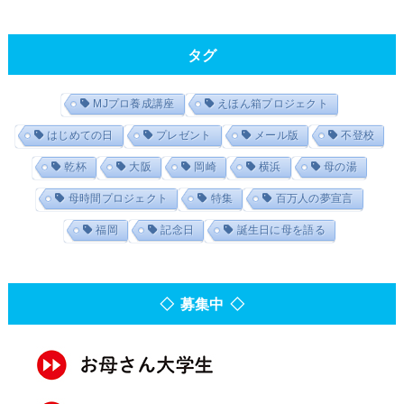
タグ
MJプロ養成講座
えほん箱プロジェクト
はじめての日
プレゼント
メール版
不登校
乾杯
大阪
岡崎
横浜
母の湯
母時間プロジェクト
特集
百万人の夢宣言
福岡
記念日
誕生日に母を語る
◇ 募集中 ◇