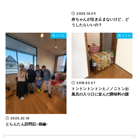
2020.10.29
赤ちゃんが泣き止まないけど、ど
うしたらいいの？
母ゴコロ
母ゴコロ
2018.05.27
トントントントンヒノノニトンお
風呂の入り口に並んだ調味料の謎
2025.03.10
とらんたん訪問記~娘編~