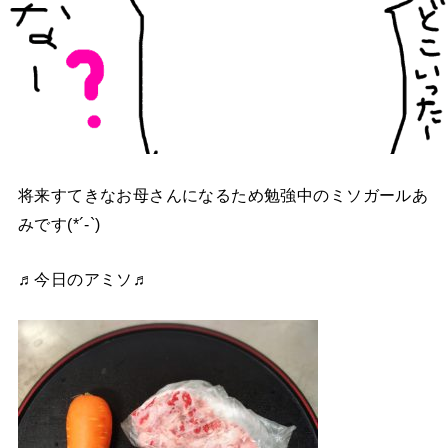
将来すてきなお母さんになるため勉強中のミソガールあ
みです(*´-`)
♬今日のアミソ♬