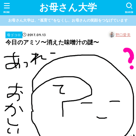
お母さん大学
MENU
SEARCH
お母さん大学は、“孤育て”をなくし、お母さんの笑顔をつなげています
2017.09.13
野口愛美
母ゴコロ
今日のアミソ〜消えた味噌汁の謎〜