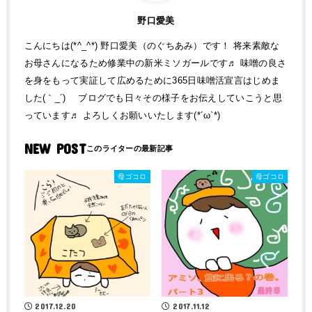
野口愛美
こんにちは(*^_^*) 野口愛美（のぐちあみ）です！ 将来素敵な
お母さんになるため修業中の新米ミソガールです♬ 味噌の良さ
を身をもって実証して広めるために365日味噌活宣言はじめま
した(｀_´)ゞ ブログでも日々その様子をお伝えしていこうと思
っています♬ よろしくお願いいたします(*´ω`*)
NEW POST
母ゴコロ
母ゴコロ
2017.12.20
2017.11.12