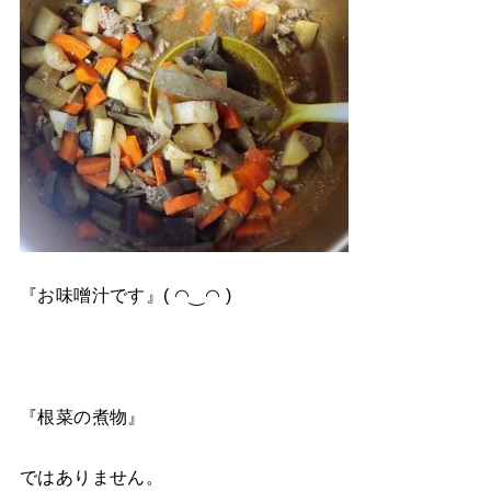
『お味噌汁です』( ◠‿◠ )
『根菜の煮物』
ではありません。