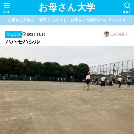
お母さん大学
MENU
SEARCH
お母さん大学は、“孤育て”をなくし、お母さんの笑顔をつなげています
2025.11.25
田久保薫子
母ゴコロ
ハハモハシル