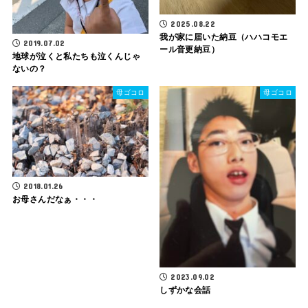
2025.08.22
我が家に届いた納豆（ハハコモエ
2019.07.02
ール音更納豆）
地球が泣くと私たちも泣くんじゃ
ないの？
母ゴコロ
母ゴコロ
2018.01.26
お母さんだなぁ・・・
2023.09.02
しずかな会話