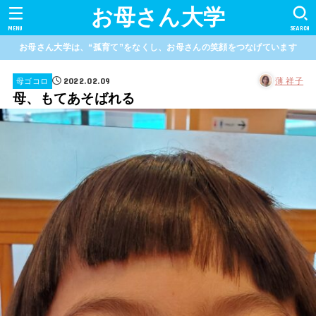
お母さん大学
MENU
SEARCH
お母さん大学は、“孤育て”をなくし、お母さんの笑顔をつなげています
2022.02.09
薄 祥子
母ゴコロ
母、もてあそばれる