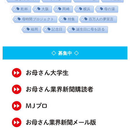
乾杯
大阪
岡崎
横浜
母の湯
母時間プロジェクト
特集
百万人の夢宣言
福岡
記念日
誕生日に母を語る
◇ 募集中 ◇