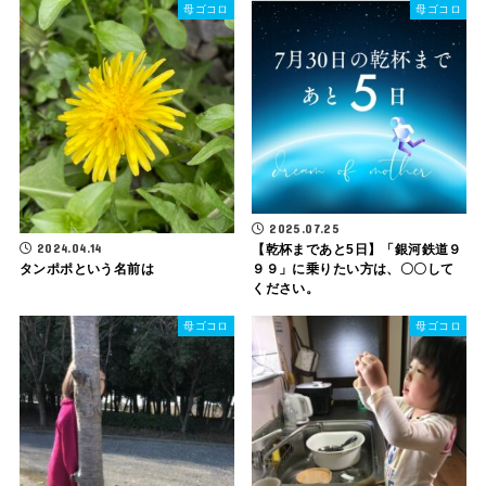
母ゴコロ
母ゴコロ
2025.07.25
2024.04.14
【乾杯まであと5日】「銀河鉄道９
タンポポという名前は
９９」に乗りたい方は、〇〇して
ください。
母ゴコロ
母ゴコロ