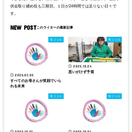
供会取り纏め役も三期目。１日が24時間では足りない日々で
す。
NEW POST
母ゴコロ
母ゴコロ
2025.10.24
思いがけず予習
2026.03.05
すべてのお母さんが笑顔でいら
れる未来
母ゴコロ
母ゴコロ
2025.10.21
2025.10.01