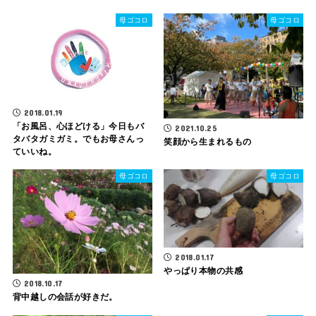
母ゴコロ
母ゴコロ
2018.01.19
「お風呂、心ほどける」今日もバ
2021.10.25
タバタガミガミ。でもお母さんっ
笑顔から生まれるもの
ていいね。
母ゴコロ
母ゴコロ
2018.01.17
やっぱり本物の共感
2018.10.17
背中越しの会話が好きだ。