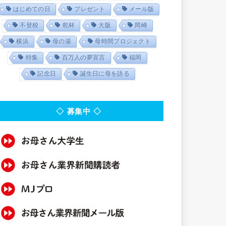
はじめての日
プレゼント
メール版
不登校
乾杯
大阪
岡崎
横浜
母の湯
母時間プロジェクト
特集
百万人の夢宣言
福岡
記念日
誕生日に母を語る
◇ 募集中 ◇