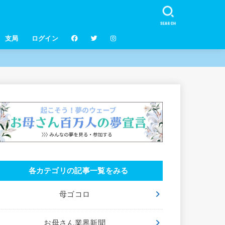
SEARCH
支局
ログイン
各カテゴリの記事一覧をみる
母ゴコロ
お母さん業界新聞