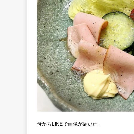
母から
LINE
で画像が届いた。