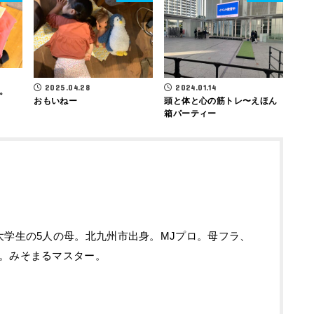
2025.04.28
2024.01.14
。
おもいねー
頭と体と心の筋トレ〜えほん
箱パーティー
大学生の5人の母。北九州市出身。MJプロ。母フラ、
。みそまるマスター。