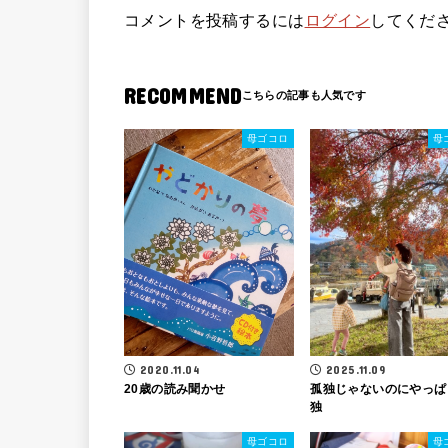
コメントを投稿するには
ログイン
してくだ
RECOMMEND
母ゴコロ
母
2020.11.04
2025.11.09
20歳の読み聞かせ
孤独じゃないのにやっぱ
独
母ゴコロ
母