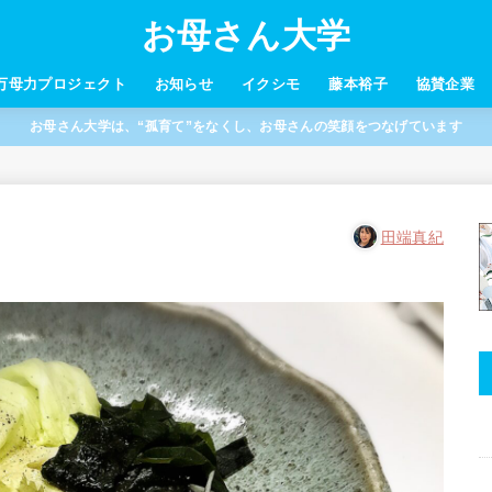
お母さん大学
万母力プロジェクト
お知らせ
イクシモ
藤本裕子
協賛企業
お母さん大学は、“孤育て”をなくし、お母さんの笑顔をつなげています
田端真紀