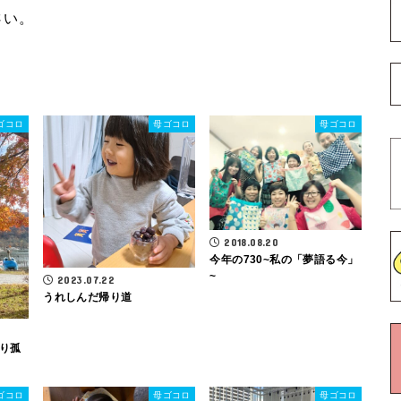
さい。
ゴコロ
母ゴコロ
母ゴコロ
2018.08.20
今年の730~私の「夢語る今」
~
2023.07.22
うれしんだ帰り道
り孤
ゴコロ
母ゴコロ
母ゴコロ