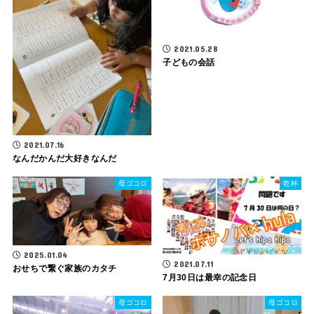
2021.05.28
子どもの会話
2021.07.16
なんだかんだ大好きなんだ
母ゴコロ
乾杯
2025.01.04
2021.07.11
おせちで繋ぐ家族のカタチ
7月30日は最幸の記念日
母ゴコロ
母ゴコロ