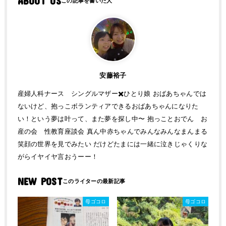
ABOUT US
安藤裕子
産婦人科ナース シングルマザー✖️ひとり娘 おばあちゃんでは
ないけど、抱っこボランティアできるおばあちゃんになりた
い！という夢は叶って、また夢を探し中〜 抱っことおでん お
産の会 性教育座談会 真ん中赤ちゃんでみんなみんなまんまる
笑顔の世界を見でみたい だけどたまには一緒に泣きじゃくりな
がらイヤイヤ言おうーー！
NEW POST
母ゴコロ
母ゴコロ