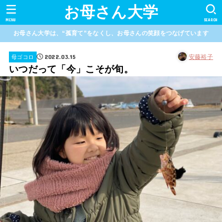
お母さん大学
MENU
SEARCH
お母さん大学は、“孤育て”をなくし、お母さんの笑顔をつなげています
2022.03.15
安藤裕子
母ゴコロ
いつだって「今」こそが旬。