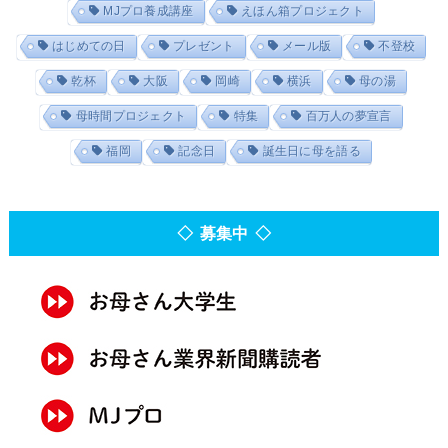
MJプロ養成講座
えほん箱プロジェクト
はじめての日
プレゼント
メール版
不登校
乾杯
大阪
岡崎
横浜
母の湯
母時間プロジェクト
特集
百万人の夢宣言
福岡
記念日
誕生日に母を語る
◇ 募集中 ◇