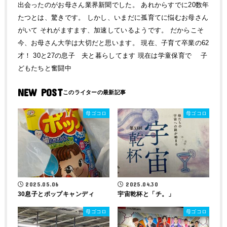
出会ったのがお母さん業界新聞でした。 あれからすでに20数年
たつとは、驚きです。 しかし、いまだに孤育てに悩むお母さん
がいて それがますます、加速しているようです。 だからこそ
今、お母さん大学は大切だと思います。 現在、子育て卒業の62
才！ 30と27の息子 夫と暮らしてます 現在は学童保育で 子
どもたちと奮闘中
NEW POST
母ゴコロ
母ゴコロ
2025.05.06
2025.04.30
30息子とポップキャンディ
宇宙乾杯と「チ。」
母ゴコロ
母ゴコロ