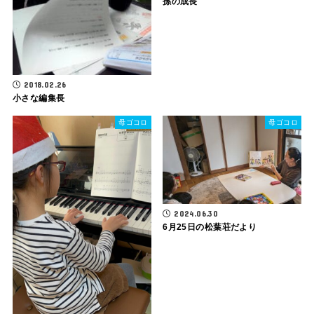
孫の成長
2018.02.26
小さな編集長
母ゴコロ
母ゴコロ
2024.06.30
6月25日の松葉荘だより