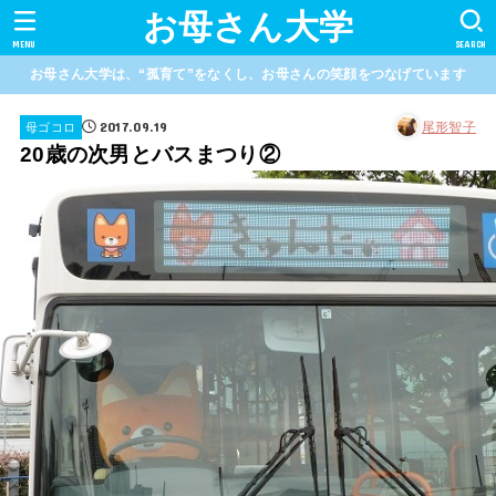
お母さん大学
MENU
SEARCH
お母さん大学は、“孤育て”をなくし、お母さんの笑顔をつなげています
2017.09.19
尾形智子
母ゴコロ
20歳の次男とバスまつり②