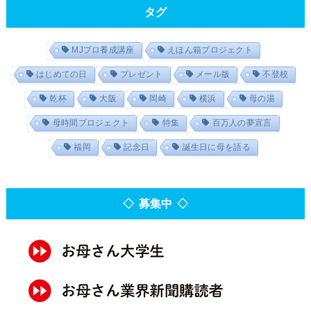
タグ
MJプロ養成講座
えほん箱プロジェクト
はじめての日
プレゼント
メール版
不登校
乾杯
大阪
岡崎
横浜
母の湯
母時間プロジェクト
特集
百万人の夢宣言
福岡
記念日
誕生日に母を語る
◇ 募集中 ◇