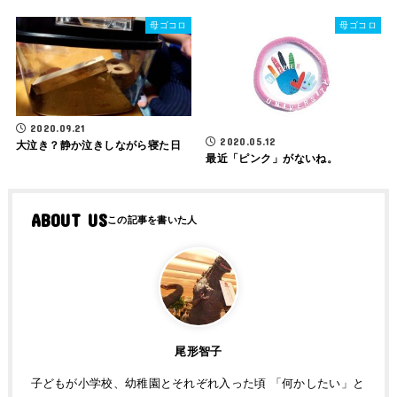
母ゴコロ
母ゴコロ
2020.09.21
2020.05.12
大泣き？静か泣きしながら寝た日
最近「ピンク」がないね。
ABOUT US
尾形智子
子どもが小学校、幼稚園とそれぞれ入った頃 「何かしたい」と