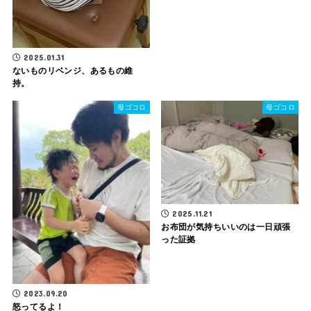
2025.01.31
ないものリベンジ、あるもの維
持。
母ゴコロ
母ゴコロ
2025.11.21
お布団が気持ちいいのは一日頑張
った証拠
2023.09.20
怒ってるよ！