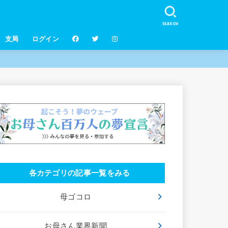
SEARCH
支局
ログイン
各カテゴリの記事一覧をみる
母ゴコロ
お母さん業界新聞