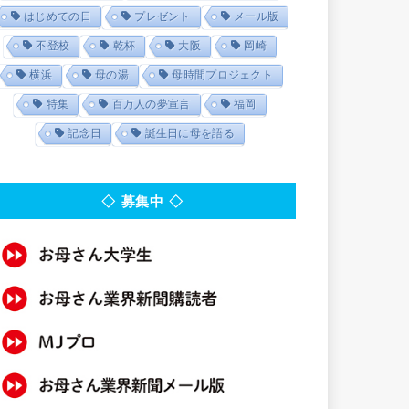
はじめての日
プレゼント
メール版
不登校
乾杯
大阪
岡崎
横浜
母の湯
母時間プロジェクト
特集
百万人の夢宣言
福岡
記念日
誕生日に母を語る
◇ 募集中 ◇