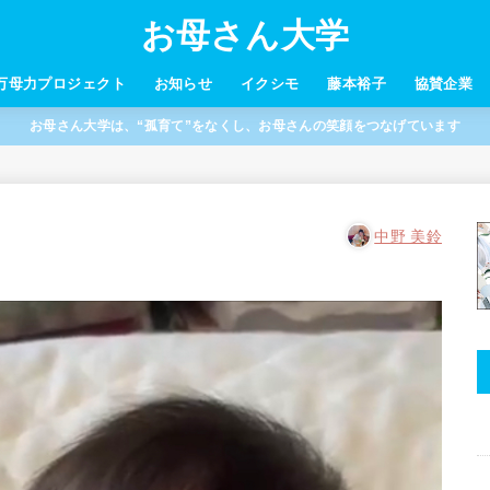
お母さん大学
万母力プロジェクト
お知らせ
イクシモ
藤本裕子
協賛企業
お母さん大学は、“孤育て”をなくし、お母さんの笑顔をつなげています
中野 美鈴