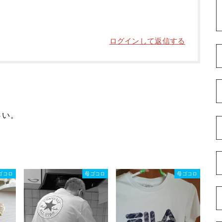
ログインして返信する
さい。
ゴコロ
母ゴコロ
母ゴコロ