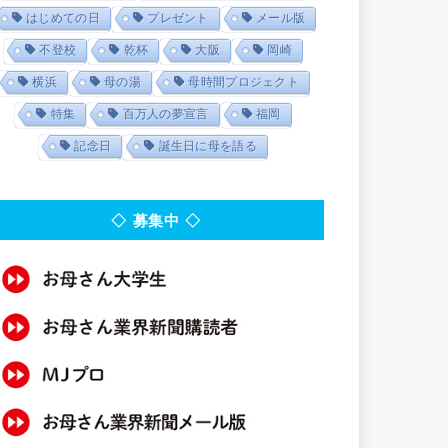
はじめての日
プレゼント
メール版
不登校
乾杯
大阪
岡崎
横浜
母の湯
母時間プロジェクト
特集
百万人の夢宣言
福岡
記念日
誕生日に母を語る
◇ 募集中 ◇