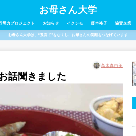
お母さん大学
万母力プロジェクト
お知らせ
イクシモ
藤本裕子
協賛企業
お母さん大学は、“孤育て”をなくし、お母さんの笑顔をつなげています
高木真由美
お話聞きました