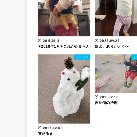
2018.01.11
2022.09.22
✴2018年1月✴これがたまらん
娘よ、ありがとう〜
母ゴコロ
母
2018.02.10
反比例の法則
2026.02.09
雪だるま