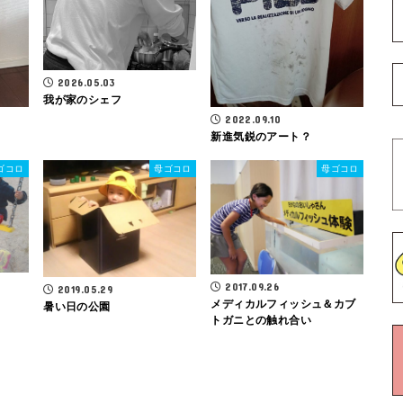
2026.05.03
我が家のシェフ
2022.09.10
新進気鋭のアート？
ゴコロ
母ゴコロ
母ゴコロ
2017.09.26
2019.05.29
メディカルフィッシュ＆カブ
暑い日の公園
トガニとの触れ合い