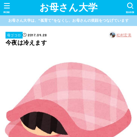
お母さん大学
MENU
SEARCH
お母さん大学は、“孤育て”をなくし、お母さんの笑顔をつなげています
2017.09.28
松村宏美
母ゴコロ
今夜は冷えます