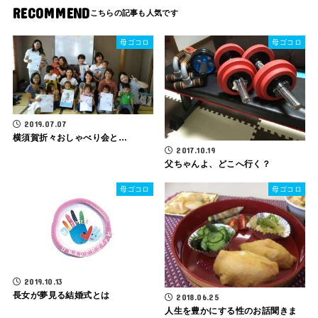
RECOMMEND
母ゴコロ
母ゴコロ
2019.07.07
横須賀折々おしゃべり会と…
2017.10.19
父ちゃんよ、どこへ行く？
母ゴコロ
母ゴコロ
2019.10.13
長女が夢見る結婚式とは
2018.06.25
人生を豊かにする性のお話聞きま