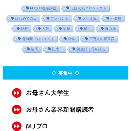
MJプロ養成講座
えほん箱プロジェクト
はじめての日
プレゼント
メール版
不登校
乾杯
大阪
岡崎
横浜
母の湯
母時間プロジェクト
特集
百万人の夢宣言
福岡
記念日
誕生日に母を語る
◇ 募集中 ◇