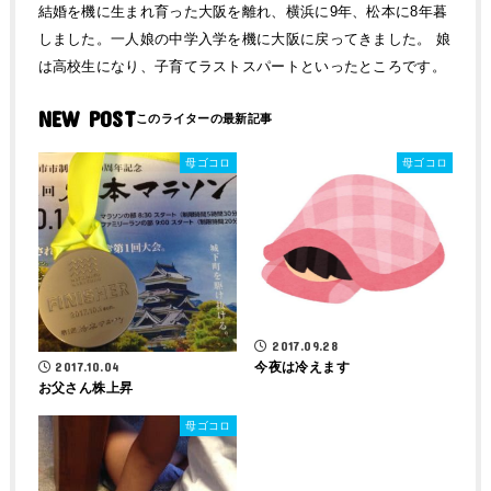
結婚を機に生まれ育った大阪を離れ、横浜に9年、松本に8年暮
しました。一人娘の中学入学を機に大阪に戻ってきました。 娘
は高校生になり、子育てラストスパートといったところです。
NEW POST
母ゴコロ
母ゴコロ
2017.09.28
2017.10.04
今夜は冷えます
お父さん株上昇
母ゴコロ