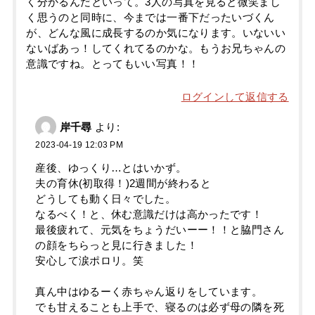
く分かるんだといって。3人の写真を見ると微笑まし
く思うのと同時に、今までは一番下だったいづくん
が、どんな風に成長するのか気になります。いないい
ないばあっ！してくれてるのかな。もうお兄ちゃんの
意識ですね。とってもいい写真！！
ログインして返信する
岸千尋
より:
2023-04-19 12:03 PM
産後、ゆっくり…とはいかず。
夫の育休(初取得！)2週間が終わると
どうしても動く日々でした。
なるべく！と、休む意識だけは高かったです！
最後疲れて、元気をちょうだいーー！！と脇門さん
の顔をちらっと見に行きました！
安心して涙ポロリ。笑
真ん中はゆるーく赤ちゃん返りをしています。
でも甘えることも上手で、寝るのは必ず母の隣を死