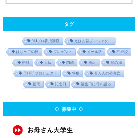
タグ
MJプロ養成講座
えほん箱プロジェクト
はじめての日
プレゼント
メール版
不登校
乾杯
大阪
岡崎
横浜
母の湯
母時間プロジェクト
特集
百万人の夢宣言
福岡
記念日
誕生日に母を語る
◇ 募集中 ◇