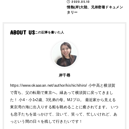
2020.05.10
情熱(岸)大陸、兄弟密着ドキュメン
タリー
ABOUT US
岸千尋
https://www.okaasan.net/author/kishichihiro/ 小中高と横須賀
で育ち、父の転勤で東京へ。縁あって横須賀に戻ってきまし
た！ 小4・小1•2歳、3兄弟の母。MJプロ。 最近家から見える
東京湾の海に出入りする船を眺めることに癒されてます。 いつ
も息子たちを追っかけて、泣いて、笑って、忙しいけれど、あ
っという間の日々を残して行きたいです！