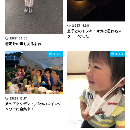
2023.11.28
息子とのトツキトオカは思わぬス
タートでした
2021.03.06
想定外の事もあるよね。
母ゴコロ
母ゴコロ
2025.10.17
旅のアクシデント／3分のコインシ
ャワーに全集中！