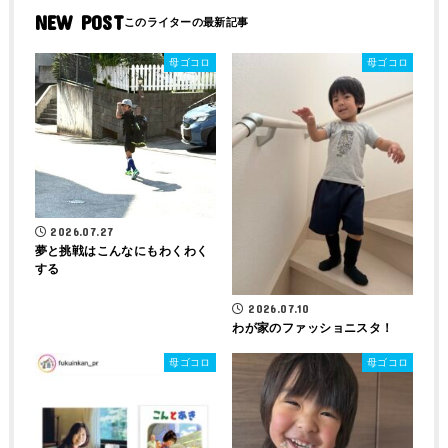
NEW POST
母ゴコロ
母ゴコロ
2026.07.27
夢と挑戦はこんなにもわくわく
する
2026.07.10
わが家のファッショニスタ！
母ゴコロ
母ゴコロ