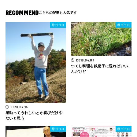
RECOMMEND
母ゴコロ
母ゴコロ
2018.04.07
つくし料理を娘息子に送ればいい
んだけど
2018.04.16
感動ってうれしいとか喜びだけや
ないと思う
母ゴコロ
母ゴコロ