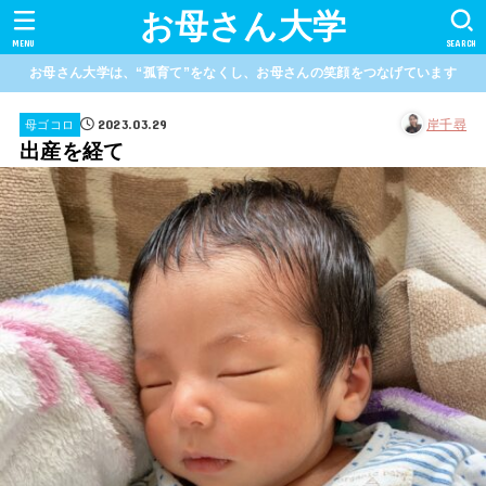
お母さん大学
MENU
SEARCH
お母さん大学は、“孤育て”をなくし、お母さんの笑顔をつなげています
2023.03.29
岸千尋
母ゴコロ
出産を経て