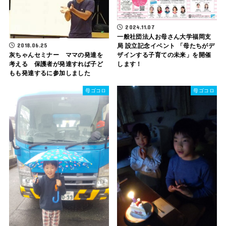
2024.11.07
一般社団法人お母さん大学福岡支
2018.06.25
局 設立記念イベント 「母たちがデ
灰ちゃんセミナー ママの発達を
ザインする子育ての未来」を開催
考える 保護者が発達すれば子ど
します！
もも発達するに参加しました
母ゴコロ
母ゴコロ