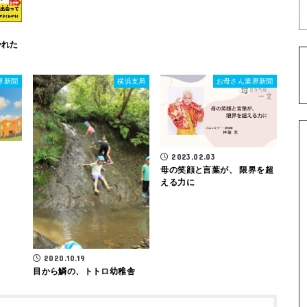
かれた
界新聞
横浜支局
お母さん業界新聞
2023.02.03
母の笑顔と言葉が、 限界を超
える力に
2020.10.19
目から鱗の、トトロ幼稚舎