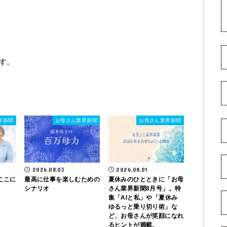
す。
界新聞
お母さん業界新聞
お母さん業界新聞
2026.08.03
2026.08.01
ここに
最高に仕事を楽しむための
夏休みのひとときに「お母
シナリオ
さん業界新聞8月号」。特
集「AIと私」や「夏休み
ゆるっと乗り切り術」な
ど、お母さんが笑顔になれ
るヒントが満載。