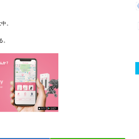
大中。
る。