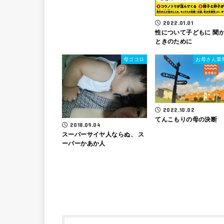
2022.01.01
性について子どもに 聞
ときのために
母ゴコロ
お母さん業
2022.10.02
てんこもりの母の決断
2018.09.04
スーパーサイヤ人ならぬ、 ス
ーパーかあか人