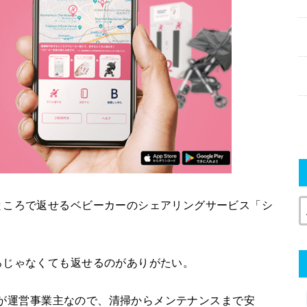
ところで返せるベビーカーのシェアリングサービス「シ
ろじゃなくても返せるのがありがたい。
orが運営事業主なので、清掃からメンテナンスまで安