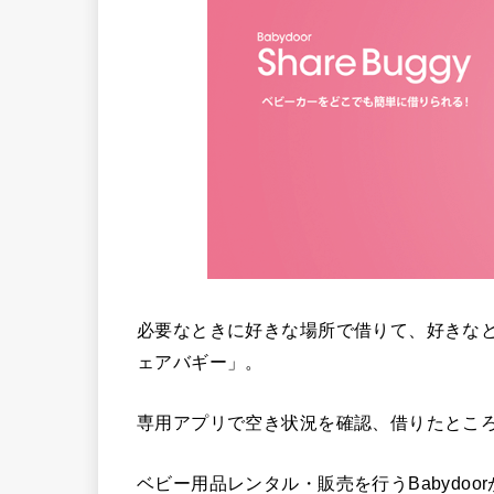
必要なときに好きな場所で借りて、好きな
ェアバギー」。
専用アプリで空き状況を確認、借りたとこ
ベビー用品レンタル・販売を行うBabydo