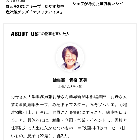
2022.08.14
シェフが考えた離乳食レシピ
首元を28℃にキープし冷やす熱中
症対策グッズ「マジックアイス」
ABOUT US
編集部 青柳 真美
お母さん大学本部
お母さん大学事務局兼お母さん業界新聞本部編集部。お母さん
業界新聞編集チーフ。みそまるマスター。みそソムリエ。宅地
建物取引士。仕事は、お母さんを笑顔にすること、味噌を伝え
ること。具体的には、編集・企画・営業・イベント…。家族と
仕事以外に人生に欠かせないもの…車/映画/本/旅/コーヒー/甘
いもの。息子（32歳）、孫2人。