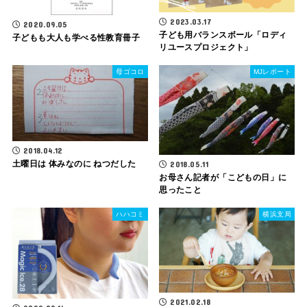
2023.03.17
2020.09.05
子ども用バランスボール「ロディ
子どもも大人も学べる性教育冊子
リユースプロジェクト」
母ゴコロ
MJレポート
2018.04.12
土曜日は 体みなのに ねつだした
2018.05.11
お母さん記者が「こどもの日」に
思ったこと
ハハコミ
横浜支局
2021.02.18