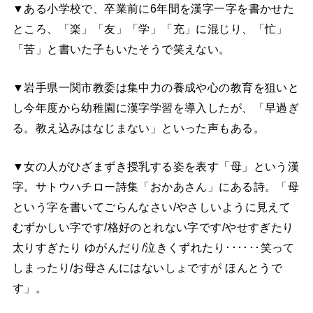
▼ある小学校で、卒業前に6年間を漢字一字を書かせた
ところ、「楽」「友」「学」「充」に混じり、「忙」
「苦」と書いた子もいたそうで笑えない。
▼岩手県一関市教委は集中力の養成や心の教育を狙いと
し今年度から幼稚園に漢字学習を導入したが、「早過ぎ
る。教え込みはなじまない」といった声もある。
▼女の人がひざまずき授乳する姿を表す「母」という漢
字。サトウハチロー詩集「おかあさん」にある詩。「母
という字を書いてごらんなさい/やさしいように見えて
むずかしい字です/格好のとれない字です/やせすぎたり
太りすぎたり ゆがんだり/泣きくずれたり･･････笑って
しまったり/お母さんにはないしょですが ほんとうで
す」。