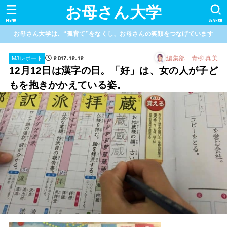
お母さん大学
MENU
SEARCH
お母さん大学は、“孤育て”をなくし、お母さんの笑顔をつなげています
2017.12.12
編集部 青柳 真美
MJレポート
12月12日は漢字の日。「好」は、女の人が子ど
もを抱きかかえている姿。