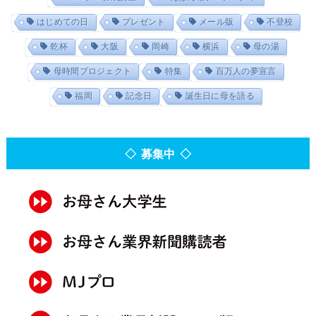
はじめての日
プレゼント
メール版
不登校
乾杯
大阪
岡崎
横浜
母の湯
母時間プロジェクト
特集
百万人の夢宣言
福岡
記念日
誕生日に母を語る
◇ 募集中 ◇