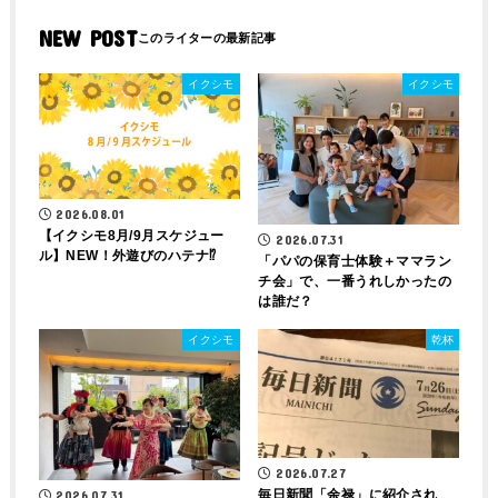
NEW POST
イクシモ
イクシモ
2026.08.01
【イクシモ8月/9月スケジュー
2026.07.31
ル】NEW！外遊びのハテナ⁉
「パパの保育士体験＋ママラン
チ会」で、一番うれしかったの
は誰だ？
イクシモ
乾杯
2026.07.27
毎日新聞「余禄」に紹介され
2026.07.31