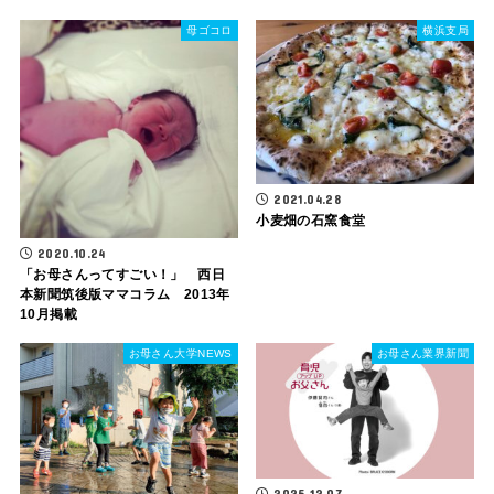
母ゴコロ
横浜支局
2021.04.28
小麦畑の石窯食堂
2020.10.24
「お母さんってすごい！」 西日
本新聞筑後版ママコラム 2013年
10月掲載
お母さん大学NEWS
お母さん業界新聞
2025.12.07