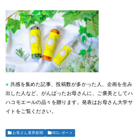
●
共感を集めた記事、投稿数が多かった人、企画を生み
出した人など、がんばったお母さんに、ご褒美としてハ
ハコモエールの品々を贈ります。発表はお母さん大学サ
イトをご覧ください。
お母さん業界新聞
MJレポート