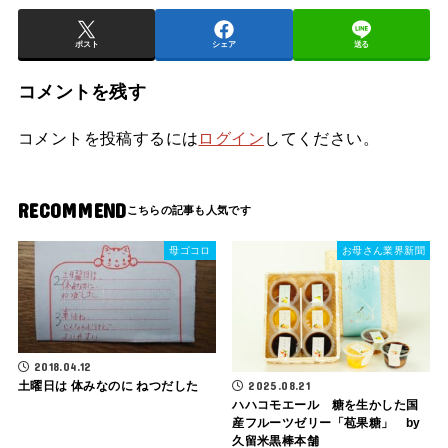
ポスト
シェア
送る
コメントを残す
コメントを投稿するには
ログイン
してください。
RECOMMEND
母ゴコロ
お母さん業界新聞
2018.04.12
土曜日は 体みなのに ねつだした
2025.08.21
ハハコモエール 糖を生かした国
産フルーツゼリー「苞果糖」 by
久留米黒棒本舗