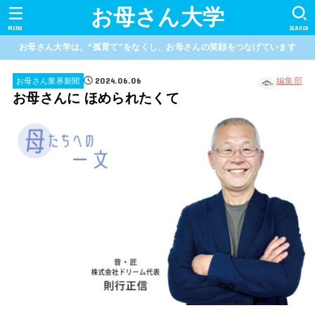
お母さん大学
MENU
SEARCH
お母さん大学は、“孤育て”をなくし、お母さんの笑顔をつなげています
2024.06.06
編集部
お母さん業界新聞
お母さんに ほめられたくて