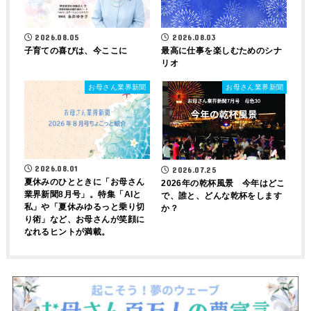
2026.08.05
2026.08.03
子育ての喜びは、今ここに
最高に仕事を楽しむためのシナ
リオ
お母さん業界新聞
お母さん業界新聞
2026.08.01
2026.07.25
夏休みのひとときに「お母さん
2026年の乾杯風景 今年はどこ
業界新聞8月号」。特集「AIと
で、誰と、どんな乾杯をします
私」や「夏休みゆるっと乗り切
か？
り術」など、お母さんが笑顔に
なれるヒントが満載。