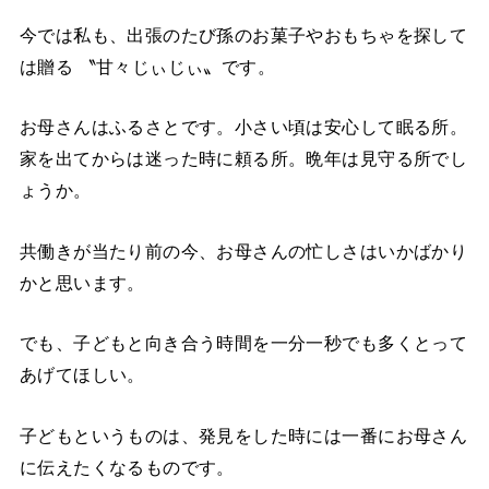
今では私も、出張のたび孫のお菓子やおもちゃを探して
は贈る 〝甘々じぃじぃ〟です。
お母さんはふるさとです。小さい頃は安心して眠る所。
家を出てからは迷った時に頼る所。晩年は見守る所でし
ょうか。
共働きが当たり前の今、お母さんの忙しさはいかばかり
かと思います。
でも、子どもと向き合う時間を一分一秒でも多くとって
あげてほしい。
子どもというものは、発見をした時には一番にお母さん
に伝えたくなるものです。