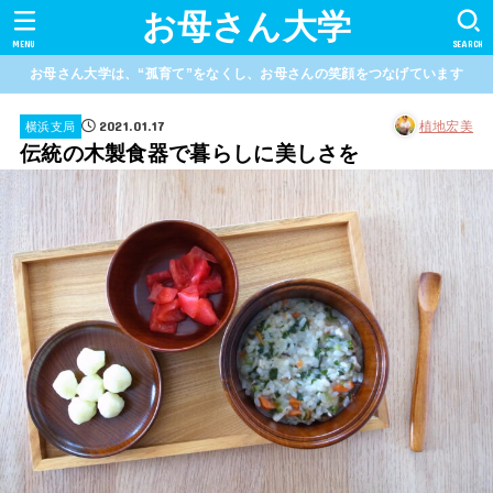
お母さん大学
MENU
SEARCH
お母さん大学は、“孤育て”をなくし、お母さんの笑顔をつなげています
2021.01.17
植地宏美
横浜支局
伝統の木製食器で暮らしに美しさを