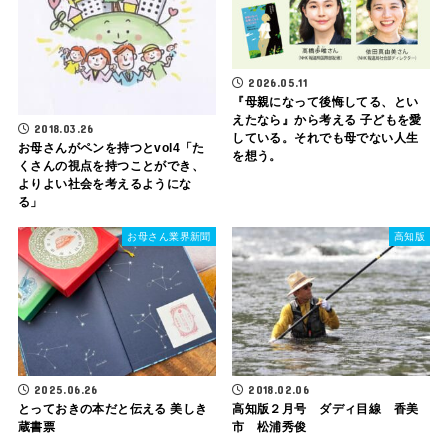
2026.05.11
『母親になって後悔してる、とい
えたなら』から考える 子どもを愛
2018.03.26
している。それでも母でない人生
お母さんがペンを持つとvol4「た
を想う。
くさんの視点を持つことができ、
よりよい社会を考えるようにな
る」
お母さん業界新聞
高知版
2025.06.26
2018.02.06
とっておきの本だと伝える 美しき
高知版２月号 ダディ目線 香美
蔵書票
市 松浦秀俊