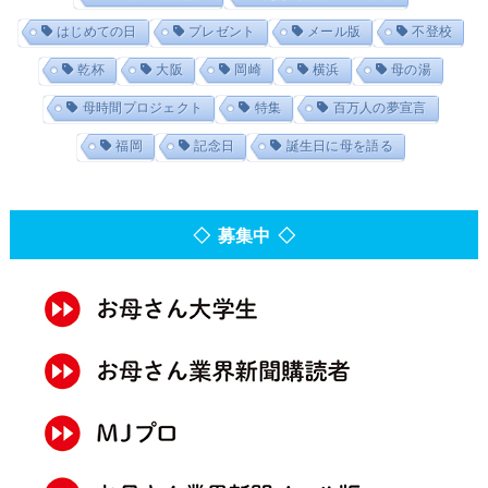
はじめての日
プレゼント
メール版
不登校
乾杯
大阪
岡崎
横浜
母の湯
母時間プロジェクト
特集
百万人の夢宣言
福岡
記念日
誕生日に母を語る
◇ 募集中 ◇