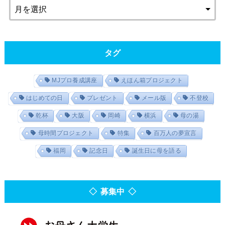
タグ
MJプロ養成講座
えほん箱プロジェクト
はじめての日
プレゼント
メール版
不登校
乾杯
大阪
岡崎
横浜
母の湯
母時間プロジェクト
特集
百万人の夢宣言
福岡
記念日
誕生日に母を語る
◇ 募集中 ◇