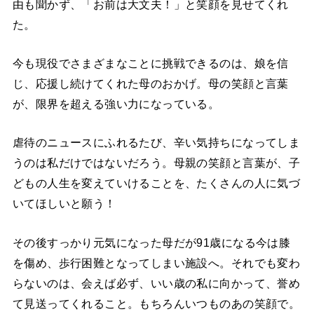
由も聞かず、「お前は大文夫！」と笑顔を見せてくれ
た。
今も現役でさまざまなことに挑戦できるのは、娘を信
じ、応援し続けてくれた母のおかげ。母の笑顔と言葉
が、限界を超える強い力になっている。
虐待のニュースにふれるたび、辛い気持ちになってしま
うのは私だけではないだろう。母親の笑顔と言葉が、子
どもの人生を変えていけることを、たくさんの人に気づ
いてほしいと願う！
その後すっかり元気になった母だが91歳になる今は膝
を傷め、歩行困難となってしまい施設へ。それでも変わ
らないのは、会えば必ず、いい歳の私に向かって、誉め
て見送ってくれること。もちろんいつものあの笑顔で。