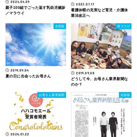
2024.04.09
2023.07.17
親子100組でごった返す乳幼児健診
看護休暇の充実など育児・介護休
／マラウイ
業法改正へ
全国版
母ゴコロ
2019.09.04
2019.09.08
夏の日に出会ったお母さん
どうして今、お母さん業界新聞な
のか？
お母さん業界新聞
全国版
2026.01.22