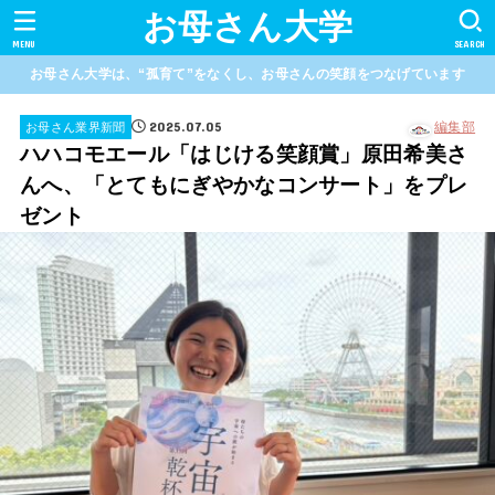
お母さん大学
MENU
SEARCH
お母さん大学は、“孤育て”をなくし、お母さんの笑顔をつなげています
2025.07.05
編集部
お母さん業界新聞
ハハコモエール「はじける笑顔賞」原田希美さ
んへ、「とてもにぎやかなコンサート」をプレ
ゼント