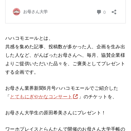
ハハコモエールとは、
共感を集めた記事、投稿数が多かった人、企画を生み出
した人など、がんばったお母さんへ、毎月、協賛企業様
よりご提供いただいた品々を、ご褒美としてプレゼント
する企画です。
お母さん業界新聞6月号ハハコモエールでご紹介した
「
とてもにぎやかなコンサート
」のチケットを、
お母さん大学生の原田希美さんにプレゼント！
ワーホプレイスとらんたんで開催のお母さん大学手帳の