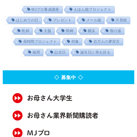
MJプロ養成講座
えほん箱プロジェクト
はじめての日
プレゼント
メール版
不登校
乾杯
大阪
岡崎
横浜
母の湯
母時間プロジェクト
特集
百万人の夢宣言
福岡
記念日
誕生日に母を語る
◇ 募集中 ◇