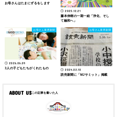
お母さんはたまにずるをします
2025.12.21
藤本伸樹の一期一絵「浄化、そし
て融和へ」
お母さん業界新聞
お母さん業界新聞
2026.06.09
3人の子どもたちがくれたもの
2024.02.10
読売新聞に「MJサミット」掲載
ABOUT US