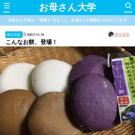
お母さん大学
MENU
SEARCH
お母さん大学は、“孤育て”をなくし、お母さんの笑顔をつなげています
2017.11.15
田中清美
横須賀版
こんなお餅、登場！