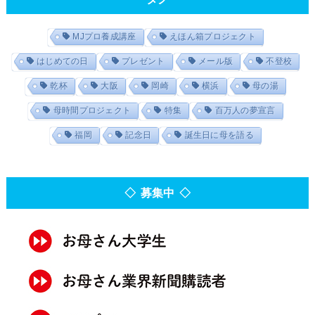
MJプロ養成講座
えほん箱プロジェクト
はじめての日
プレゼント
メール版
不登校
乾杯
大阪
岡崎
横浜
母の湯
母時間プロジェクト
特集
百万人の夢宣言
福岡
記念日
誕生日に母を語る
◇ 募集中 ◇