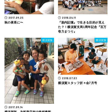
2017.09.25
2018.06.11
秋の夜長に〜
『胎内記憶』で生きる目的が見え
た？！横須賀支局1周年記念『百万
母力まつり』
横須賀版
横須賀版
2018.07.03
横須賀スタッフ折々会7月号
2017.09.14
横須賀版、衣笠商店街で表紙撮影