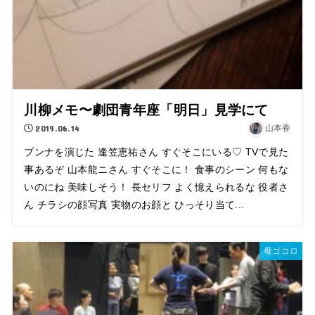
川柳メモ〜劇団青年座「明日」見学にて
2019.06.14
山本香
ブンナを演じた 逢笠恵祐さん すぐそこにいる♡ TVで見た
事あるぞ 山本龍ニさん すぐそこに！ 食事のシーン 何もな
いのにね 美味しそう！ 長セリフ よく憶えられるな 役者さ
ん チラシの顔写真 実物のお顔と ひっそり当て...
母ゴコロ