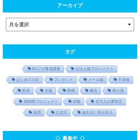
アーカイブ
タグ
MJプロ養成講座
えほん箱プロジェクト
はじめての日
プレゼント
メール版
不登校
乾杯
大阪
岡崎
横浜
母の湯
母時間プロジェクト
特集
百万人の夢宣言
福岡
記念日
誕生日に母を語る
◇ 募集中 ◇