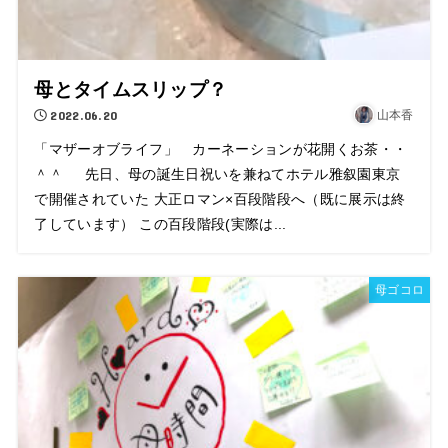
母とタイムスリップ？
2022.06.20
山本香
「マザーオブライフ」 カーネーションが花開くお茶・・
＾＾ 先日、母の誕生日祝いを兼ねてホテル雅叙園東京
で開催されていた 大正ロマン×百段階段へ（既に展示は終
了しています） この百段階段(実際は...
母ゴコロ