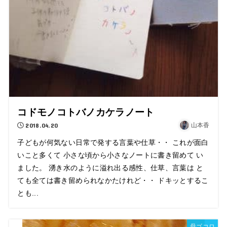
コドモノコトバノカケラノート
2018.04.20
山本香
子どもが何気ない日常で発する言葉や仕草・・ これが面白
いこと多くて 小さな頃から小さなノートに書き留めて い
ました。 湧き水のように溢れ出る感性、仕草、言葉は と
ても全ては書き留められなかたけれど・・ ドキッとするこ
とも...
母ゴコロ