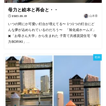
母力と絵本と再会と・・
2023.05.01
山本香
いつの間にか可愛い灯台が増えてる〜 1つ1つの灯台にど
んな夢が込められているのだろう〜 「旭化成ホームズ」
✖️「お母さん大学」から生まれた 子育て共感賃貸住宅「母
力BORIKI」...
乾杯