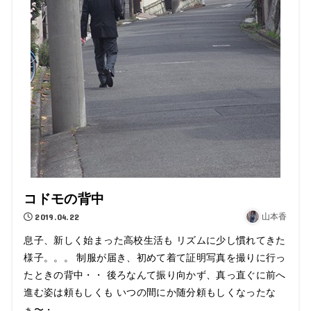
コドモの背中
2019.04.22
山本香
息子、新しく始まった高校生活も リズムに少し慣れてきた
様子。。。 制服が届き、初めて着て証明写真を撮りに行っ
たときの背中・・ 後ろなんて振り向かず、真っ直ぐに前へ
進む姿は頼もしくも いつの間にか随分頼もしくなったな
ぁ〜・...