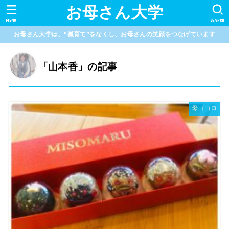
お母さん大学
MENU
SEARCH
お母さん大学は、“孤育て”をなくし、お母さんの笑顔をつなげています
「山本香」の記事
母ゴコロ