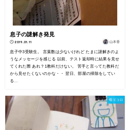
息子の謎解き発見
2019.01.11
山本香
息子中3受験生。 言葉数は少ないけれど たまに謎解きのよ
うなメッセージを感じる 以前、テスト返却時に結果を見せ
てくれた際 あれ？1教科だけない。 苦手と言ってた教科だ
から見せたくないのかな・・ 翌日、部屋の掃除をしてい
る...
母ゴコロ