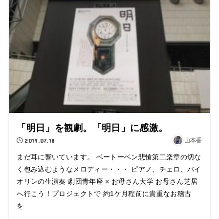
「明日」を観劇。「明日」に感激。
2019.07.18
山本香
まだ耳に響いています。 ベートーベン悲愴第二楽章の切な
く包み込むようなメロディー・・・ ピアノ、チェロ、バイ
オリンの生演奏 劇団青年座 × お母さん大学 お母さん芝居
へ行こう！プロジェクトで 約1ケ月程前に貴重なお稽古
を...