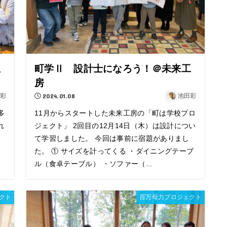
生
町学Ⅱ 設計士になろう！＠未来工
房
彩
2024.01.08
池田彩
多
11月からスタートした未来工房の「町は学校プロ
れ
ジェクト」 2回目の12月14日（木）は設計につい
て学習しました。 今回は事前に宿題がありまし
た。 ① サイズを計ってくる ・ダイニングテーブ
ル（食卓テーブル） ・ソファー（...
クト
百万母力プロジェクト