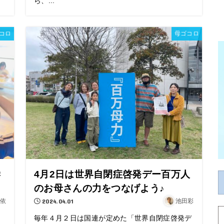
ら、...
コロ
母ゴコロ
学
4月2日は世界自閉症啓発デー百万人
のお母さんの力をつなげよう♪
依
2024.04.01
池田彩
毎年４月２日は国連が定めた「世界自閉症啓発デ