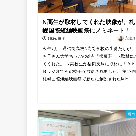
N高生が取材してくれた映像が、札
幌国際短編映画祭にノミネート！
2024.10.11
安達真
今年7月、通信制高校N高等学校の生徒たちが、
お母さん大学ちっごの拠点「松葉荘」へ取材に
てくれた。 Ｎ高校生が福岡支局に取材に！ＲＫ
Ｂラジオでその様子が放送されました。 第19
札幌国際短編映画祭で新たに創設されたMic...
母ゴ