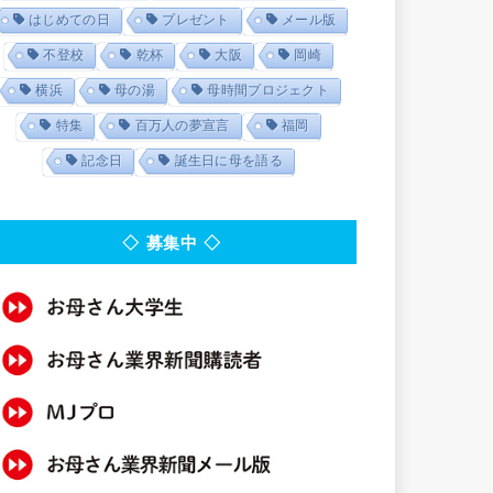
はじめての日
プレゼント
メール版
不登校
乾杯
大阪
岡崎
横浜
母の湯
母時間プロジェクト
特集
百万人の夢宣言
福岡
記念日
誕生日に母を語る
◇ 募集中 ◇