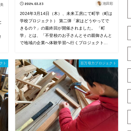
2024.03.23
池田彩
美
2024年3月14日（木）、未来工房にて町学（町は
学校プロジェクト） 第二弾「家はどうやってで
と
きるの？」の最終回が開催されました。 「町
学」とは、「不登校のお子さんとその親御さんと
タ
で地域の企業へ体験学習へ行くプロジェクト...
クト
百万母力プロジェクト