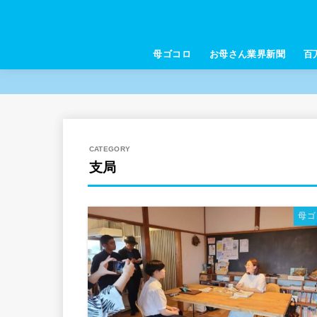
母ゴコロ
お母さん業界新聞
百
支局
母ゴ