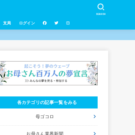
SEARCH
支局
ログイン
各カテゴリの記事一覧をみる
母ゴコロ
お母さん業界新聞