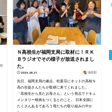
き
Ｎ高校生が福岡支局に取材に！ＲＫ
Ｂラジオでその様子が放送されまし
た。
彩
2024.08.21
池田彩
性
先日、福岡支局の拠点、松葉荘にネットの高校Ｎ
高の生徒さんたちが取材に来てくれました。
「高校生から見たお母さん」という視点でドキュ
メンタリー映画をつくるとのこと。 日本全国に
たくさんあるであろう母たちの取り組みの中か