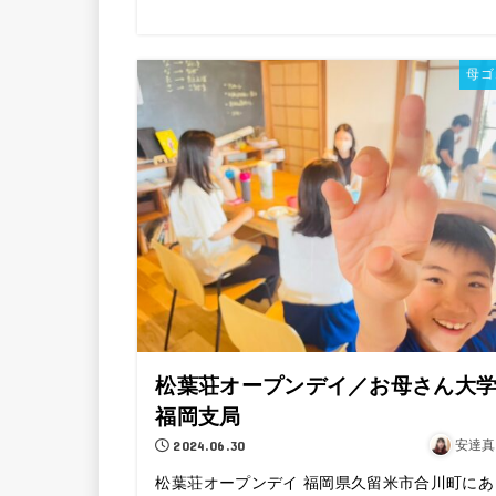
母ゴ
松葉荘オープンデイ／お母さん大
福岡支局
2024.06.30
安達真
松葉荘オープンデイ 福岡県久留米市合川町にあ