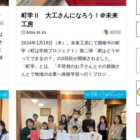
房
町学Ⅱ 大工さんになろう！＠未来
工房
彩
2024.01.25
池田彩
は
き
2024年1月18日（木）、未来工房にて開催中の町
と
学（町は学校プロジェクト）第二弾「家はどうや
域
ってできるの？」の3回目が開催されました。
「町学」とは、「不登校のお子さんとその親御さ
んとで地域の企業へ体験学習へ行くプロジ...
コロ
百万母力プロジェクト