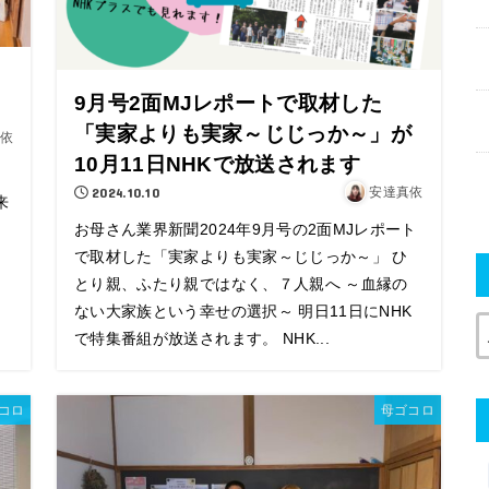
9月号2面MJレポートで取材した
「実家よりも実家～じじっか～」が
依
10月11日NHKで放送されます
2024.10.10
安達真依
来
お母さん業界新聞2024年9月号の2面MJレポート
で取材した「実家よりも実家～じじっか～」 ひ
回
とり親、ふたり親ではなく、７人親へ ～血縁の
ない大家族という幸せの選択～ 明日11日にNHK
で特集番組が放送されます。 NHK...
コロ
母ゴコロ