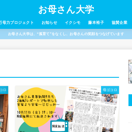
お母さん大学
万母力プロジェクト
お知らせ
イクシモ
藤本裕子
協賛企業
お母さん大学は、“孤育て”をなくし、お母さんの笑顔をつなげています
コロ
母ゴコロ