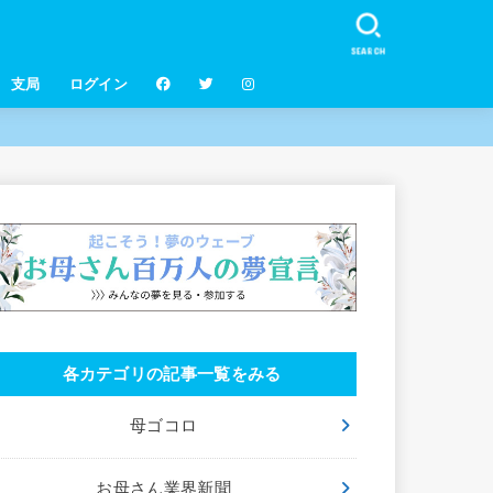
SEARCH
支局
ログイン
各カテゴリの記事一覧をみる
母ゴコロ
お母さん業界新聞