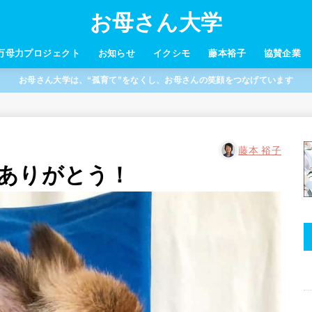
お母さん大学
万母力プロジェクト
お知らせ
イクシモ
藤本裕子
協賛企業
お母さん大学は、“孤育て”をなくし、お母さんの笑顔をつなげています
藤本 裕子
ありがとう！