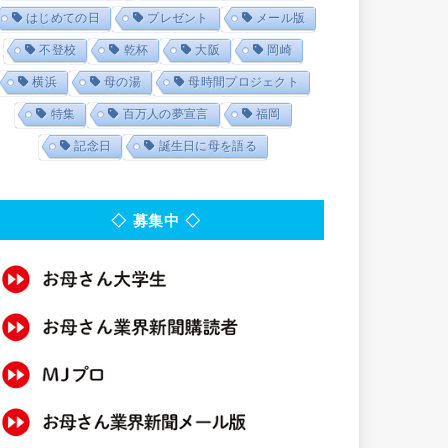
はじめての日
プレゼント
メール版
不登校
乾杯
大阪
岡崎
横浜
母の湯
母時間プロジェクト
特集
百万人の夢宣言
福岡
記念日
誕生日に母を語る
◇ 募集中 ◇