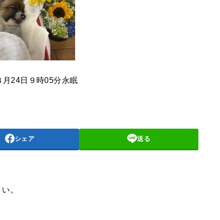
８月24日９時05分永眠
シェア
送る
さい。