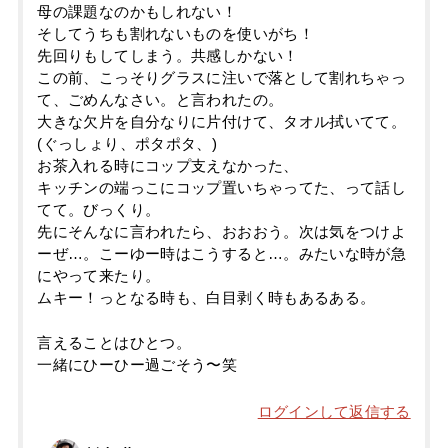
母の課題なのかもしれない！
そしてうちも割れないものを使いがち！
先回りもしてしまう。共感しかない！
この前、こっそりグラスに注いで落として割れちゃっ
て、ごめんなさい。と言われたの。
大きな欠片を自分なりに片付けて、タオル拭いてて。
(ぐっしょり、ポタポタ、)
お茶入れる時にコップ支えなかった、
キッチンの端っこにコップ置いちゃってた、って話し
てて。びっくり。
先にそんなに言われたら、おおおう。次は気をつけよ
ーぜ…。こーゆー時はこうすると…。みたいな時が急
にやって来たり。
ムキー！っとなる時も、白目剥く時もあるある。
言えることはひとつ。
一緒にひーひー過ごそう〜笑
ログインして返信する