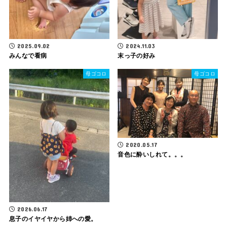
2025.09.02
2024.11.03
みんなで看病
末っ子の好み
母ゴコロ
母ゴコロ
2020.05.17
音色に酔いしれて。。。
2026.06.17
息子のイヤイヤから姉への愛。