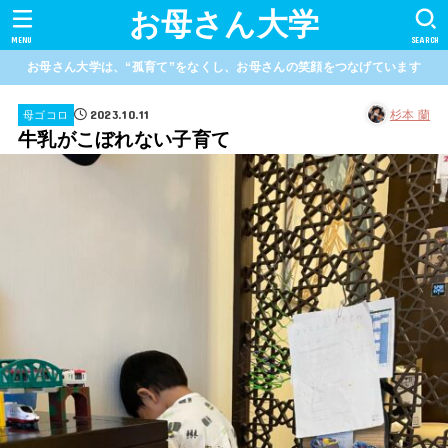
お母さん大学
MENU
SEARCH
お母さん大学は、“孤育て”をなくし、お母さんの笑顔をつなげています
2023.10.11
杉本 蘭
母ゴコロ
牛乳がこぼれない子育て