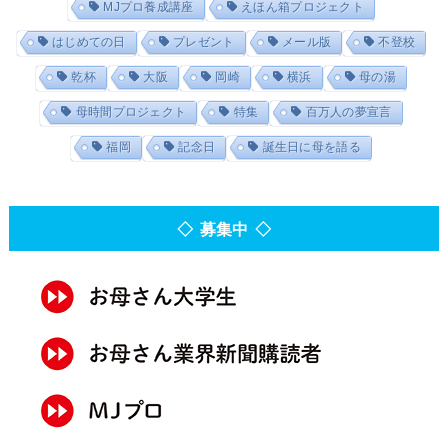
MJプロ養成講座
えほん箱プロジェクト
はじめての日
プレゼント
メール版
不登校
乾杯
大阪
岡崎
横浜
母の湯
母時間プロジェクト
特集
百万人の夢宣言
福岡
記念日
誕生日に母を語る
◇ 募集中 ◇