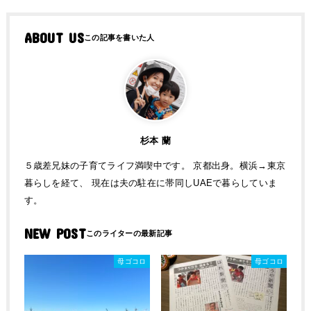
ABOUT US
杉本 蘭
５歳差兄妹の子育てライフ満喫中です。 京都出身。横浜→東京
暮らしを経て、 現在は夫の駐在に帯同しUAEで暮らしていま
す。
NEW POST
母ゴコロ
母ゴコロ