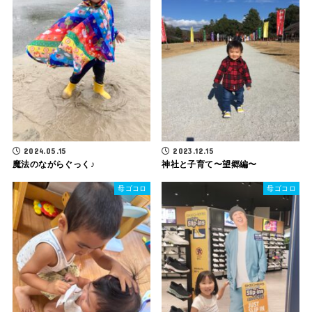
2024.05.15
2023.12.15
魔法のながらぐっく♪
神社と子育て〜望郷編〜
母ゴコロ
母ゴコロ