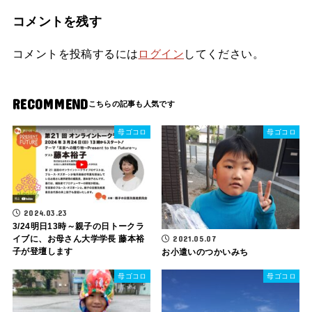
コメントを残す
コメントを投稿するには
ログイン
してください。
RECOMMEND
母ゴコロ
母ゴコロ
2024.03.23
3/24明日13時～親子の日トークラ
2021.05.07
イブに、お母さん大学学長 藤本裕
子が登壇します
お小遣いのつかいみち
母ゴコロ
母ゴコロ