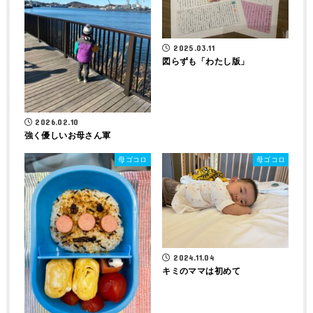
2025.03.11
図らずも「わたし版」
2026.02.10
強く優しいお母さん軍
母ゴコロ
母ゴコロ
2024.11.04
キミのママは初めて