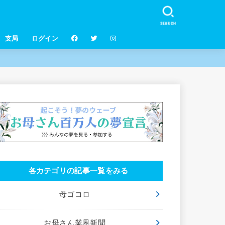
SEARCH
支局
ログイン
各カテゴリの記事一覧をみる
母ゴコロ
お母さん業界新聞