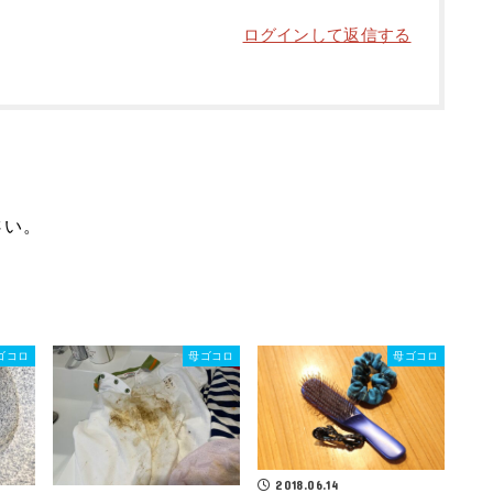
ログインして返信する
さい。
ゴコロ
母ゴコロ
母ゴコロ
2018.06.14