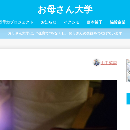
お母さん大学
万母力プロジェクト
お知らせ
イクシモ
藤本裕子
協賛企業
お母さん大学は、“孤育て”をなくし、お母さんの笑顔をつなげています
山中菜詩