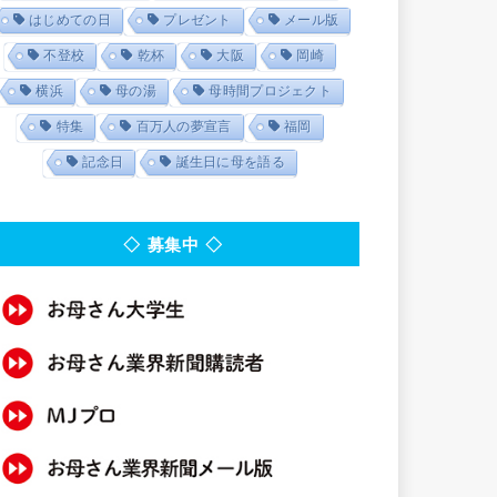
はじめての日
プレゼント
メール版
不登校
乾杯
大阪
岡崎
横浜
母の湯
母時間プロジェクト
特集
百万人の夢宣言
福岡
記念日
誕生日に母を語る
◇ 募集中 ◇