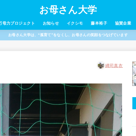
お母さん大学
万母力プロジェクト
お知らせ
イクシモ
藤本裕子
協賛企業
お母さん大学は、“孤育て”をなくし、お母さんの笑顔をつなげています
縄司真衣