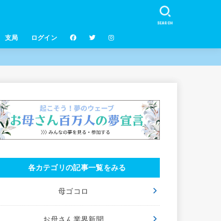
SEARCH
支局
ログイン
各カテゴリの記事一覧をみる
母ゴコロ
お母さん業界新聞