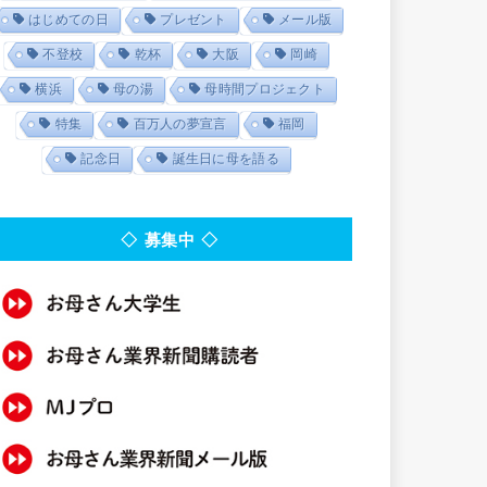
はじめての日
プレゼント
メール版
不登校
乾杯
大阪
岡崎
横浜
母の湯
母時間プロジェクト
特集
百万人の夢宣言
福岡
記念日
誕生日に母を語る
◇ 募集中 ◇