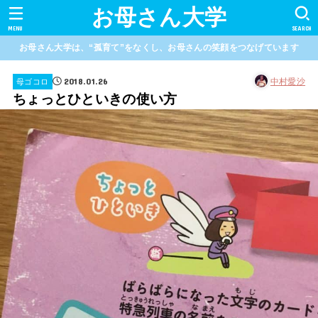
お母さん大学
MENU
SEARCH
お母さん大学は、“孤育て”をなくし、お母さんの笑顔をつなげています
2018.01.26
中村愛沙
母ゴコロ
ちょっとひといきの使い方