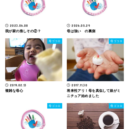
2023.06.08
2026.05.29
我が家の推しその②？
母は強い の裏側
母ゴコロ
母ゴコロ
2019.02.13
2017.11.30
複雑な母心
将来性アリ！母を真似して娘がミ
ニチュア始めました
母ゴコロ
母ゴコロ