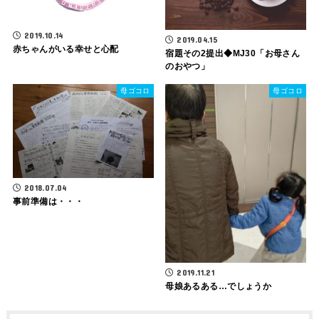
2019.10.14
2019.04.15
赤ちゃんがいる幸せと心配
宿題その2提出◆MJ30「お母さん
のおやつ」
母ゴコロ
母ゴコロ
2018.07.04
事前準備は・・・
2019.11.21
母娘あるある…でしょうか