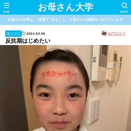
お母さん大学
MENU
SEARCH
お母さん大学は、“孤育て”をなくし、お母さんの笑顔をつなげています
2024.03.28
脇門比呂子
母ゴコロ
反抗期はじめたい