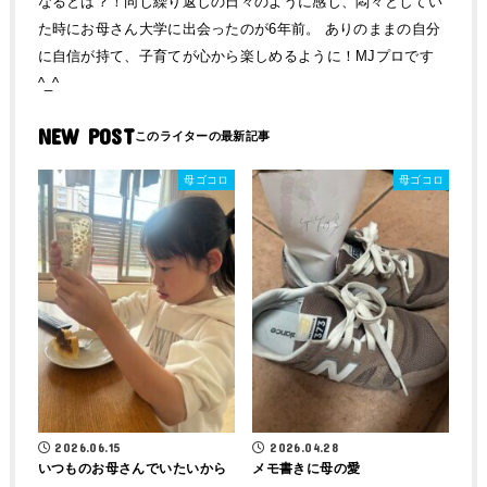
なるとは？！同じ繰り返しの日々のように感じ、悶々としてい
た時にお母さん大学に出会ったのが6年前。 ありのままの自分
に自信が持て、子育てが心から楽しめるように！MJプロです
^_^
NEW POST
母ゴコロ
母ゴコロ
2026.06.15
2026.04.28
いつものお母さんでいたいから
メモ書きに母の愛