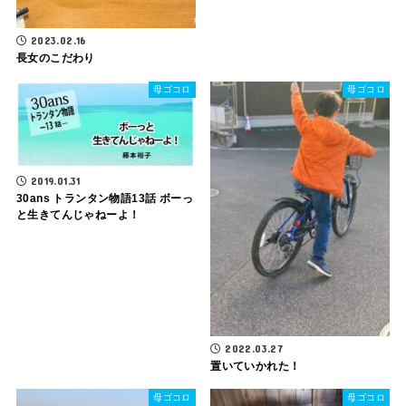
2023.02.16
長女のこだわり
母ゴコロ
母ゴコロ
2019.01.31
30ans トランタン物語13話 ボーっ
と生きてんじゃねーよ！
2022.03.27
置いていかれた！
母ゴコロ
母ゴコロ