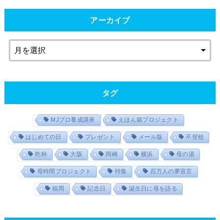
アーカイブ
タグ
MJプロ養成講座
えほん箱プロジェクト
はじめての日
プレゼント
メール版
不登校
乾杯
大阪
岡崎
横浜
母の湯
母時間プロジェクト
特集
百万人の夢宣言
福岡
記念日
誕生日に母を語る