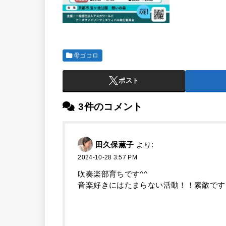
母ゴコロ
ポスト
3件のコメント
田久保薫子
より:
2024-10-28 3:57 PM
吹奏楽部育ちです^^
音楽好きにはたまらない活動！！素敵です