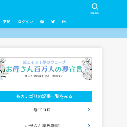
SEARCH
支局
ログイン
各カテゴリの記事一覧をみる
母ゴコロ
お母さん業界新聞