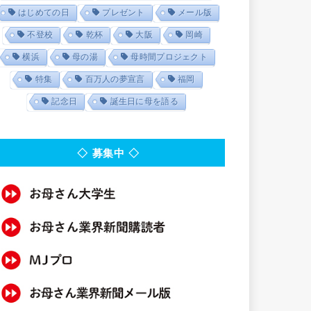
はじめての日
プレゼント
メール版
不登校
乾杯
大阪
岡崎
横浜
母の湯
母時間プロジェクト
特集
百万人の夢宣言
福岡
記念日
誕生日に母を語る
◇ 募集中 ◇