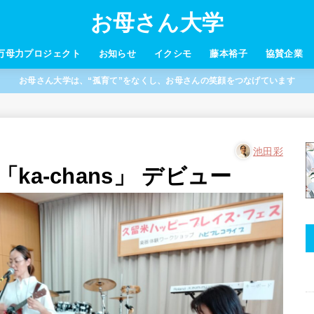
お母さん大学
万母力プロジェクト
お知らせ
イクシモ
藤本裕子
協賛企業
お母さん大学は、“孤育て”をなくし、お母さんの笑顔をつなげています
池田彩
ka-chans」 デビュー