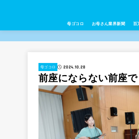
母ゴコロ
お母さん業界新聞
百
2024.10.28
母ゴコロ
前座にならない前座で「